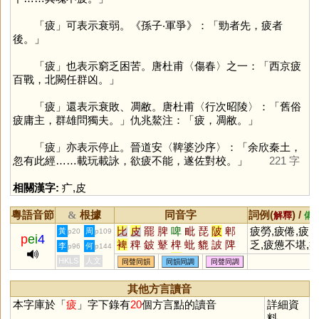
「
疲
」可表示衰弱。《孫子‧軍爭》：「勁者先，疲者
後。」
「
疲
」也表示窮乏困苦。唐杜甫〈傷春〉之一：「西京疲
百戰，北闕任群凶。」
「
疲
」還表示衰敗、凋敝。唐杜甫〈行次昭陵〉：「舊俗
疲庸主，群雄問獨夫。」仇兆鰲注：「疲，凋敝。」
「
疲
」亦表示停止。晉道安〈鞞婆沙序〉：「余欣秦土，
忽有此經……載玩載詠，欲疲不能，遂佐對校。」
221 字
相關漢字:
疒
,
皮
粵語音節
根據
同音字
詞例(
) /
&
解釋
備
比
皮
罷
脾
啤
毗
琵
陂
郫
疲勞,疲倦,疲
黃
周
p20
p109
p
ei
4
裨
稗
鈹
鼙
椑
蚍
貔
詖
陴
乏,疲憊不堪,
李
何
p96
p144
駍
魾
蜱
膍
鞞
岯
崥
笓
毘
於奔命,心倦神
HKLS
人文
同聲同韻
同韻同調
同聲同調
邳
芘
阰
毞
猈
埤
紕
枇
蚽
疲
蚾
鵧
螷
蠯
其他方言讀音
本字庫於「
疲
」字下錄有
20
個方言點的讀音
詳細資
料