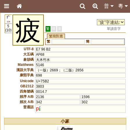
普
粵
疒
疲
104
5
繁
簡
港
單讀音字
(10)
繁簡對應
繁
簡
UTF-8
E7 96 B2
大五碼
AF68
倉頡碼
大木竹水
Matthews
5146
漢語大字典
（一版）2669；（二版）2856
康熙字典
698
Unicode
U+75B2
GB2312
3803
四角號碼
0014.7
頻序 A/B
2136
1596
頻次 A/B
342
302
普通話
p
小篆