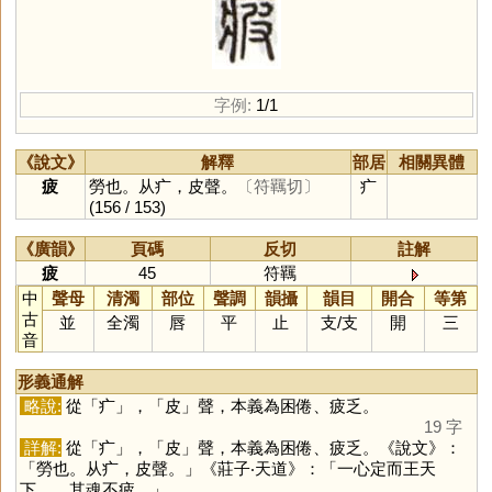
字例:
1/1
《說文》
解釋
部居
相關異體
疲
勞也。从疒，皮聲。
〔符羈切〕
疒
(156 / 153)
《廣韻》
頁碼
反切
註解
疲
45
符羈
中
聲母
清濁
部位
聲調
韻攝
韻目
開合
等第
古
並
全濁
唇
平
止
支
/
支
開
三
音
形義通解
略說:
從「
疒
」，「
皮
」聲，本義為困倦、疲乏。
19 字
詳解:
從「
疒
」，「
皮
」聲，本義為困倦、疲乏。《說文》：
「勞也。从疒，皮聲。」《莊子‧天道》：「一心定而王天
下……其魂不疲。」