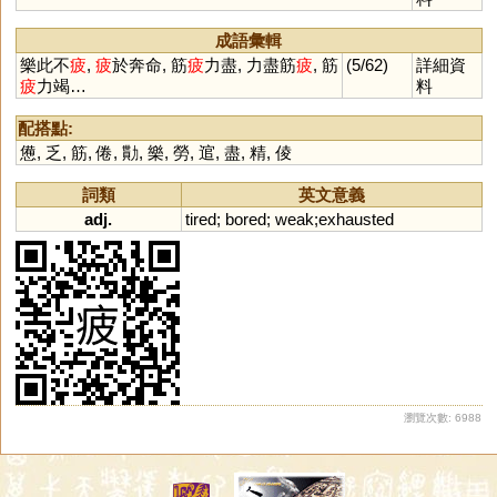
成語彙輯
樂此不
疲
,
疲
於奔命, 筋
疲
力盡, 力盡筋
疲
, 筋
(5/62)
詳細資
疲
力竭…
料
配搭點:
憊
,
乏
,
筋
,
倦
,
勩
,
樂
,
勞
,
逭
,
盡
,
精
,
倰
詞類
英文意義
adj.
tired
;
bored
;
weak
;
exhausted
瀏覽次數: 6988