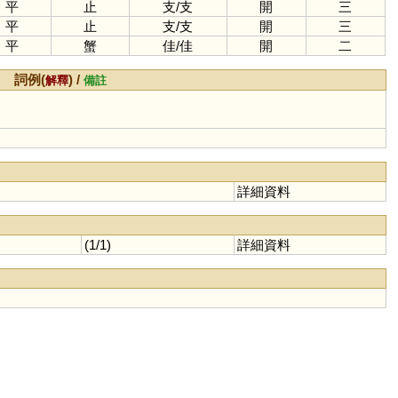
平
止
支
/
支
開
三
平
止
支
/
支
開
三
平
蟹
佳
/
佳
開
二
詞例(
) /
解釋
備註
詳細資料
(1/1)
詳細資料