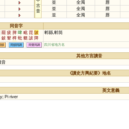
並
全濁
唇
古
並
全濁
唇
音
並
全濁
唇
同音字
皮
罷
疲
脾
啤
毗
琵
陂
郫縣,郫筒
稗
鈹
鼙
椑
蚍
貔
詖
陴
魾
蜱
膍
鞞
岯
笓
毘
邳
四川省地方名
同韻
同韻同調
同聲同調
阰
崥
毞
埤
紕
枇
猈
蚽
鵧
螷
蠯
其他方言讀音
讀音
《讀史方輿紀要》地名
英文意義
ty
;
Pi
river