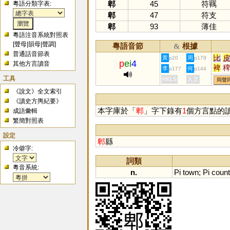
郫
45
符羈
粵語分類字表:
郫
47
符支
郫
93
薄佳
粵語注音系統對照表
[
聲母
|
韻母
|
聲調
]
粵語音節
根據
&
普通話音節表
比
黃
周
p20
p179
p
ei
4
其他方言讀音
裨
李
何
p177
p144
駍
工具
HKLS
人文
同聲
芘
《說文》全文索引
蚾
《讀史方輿紀要》
本字庫於「
郫
」字下錄有
1
個方言點的
成語彙輯
繁簡對照表
設定
郫
縣
冷僻字:
詞類
粵音系統:
n.
Pi
town
;
Pi
coun