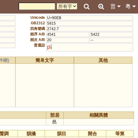
普
粵
Unicode
U+90EB
GB2312
5915
四角號碼
2742.7
頻序 A/B
4541
5422
頻次 A/B
20
--
普通話
p
件樹)
簡帛文字
其他
部居
相關異體
邑
聲調
韻攝
韻目
開合
等第