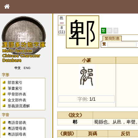
邑
郫
163
8
繁
簡
港
(11)
繁簡對應
繁
小篆
中文
ENG
字形
部首索引
筆畫索引
甲骨部件表
字例:
1/1
金文部件表
形義源流通解
字音
《說文》
郫
蜀縣也。从邑，卑聲
粵語音節表
粵語聲母表
《廣韻》
頁碼
反切
粵語韻母表