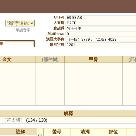
UTF-8
E9 83 AB
大五碼
D7EF
倉頡碼
竹十弓中
單讀音字
Matthews
0
漢語大字典
（一版）3779；（二版）4029
簡
康熙字典
1201
金文
(部件樹)
甲骨
(部
解釋
。
〔符支切〕
(134 / 130)
註解
聲母
清濁
部位
中