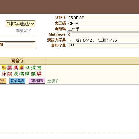
UTF-8
E5 9E 8F
大五碼
CE5A
倉頡碼
土中手
單讀音字
Matthews
0
漢語大字典
（一版）0442；（二版）475
簡
康熙字典
155
同音字
率
壘
栗
溧
聿
慄
燏
篥
矞
葎
鷸
塛
獝
瞲
鱊
驈
硉
嵂
搮
麜
瑮
噊
膟
鷅
土埂子
同韻
同韻同調
同聲同調