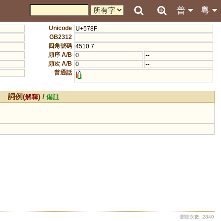
普
粵
Unicode
U+578F
GB2312
四角號碼
4510.7
頻序 A/B
0
--
頻次 A/B
0
--
普通話
l
詞例(
) /
解釋
備註
瀏覽次數: 2840