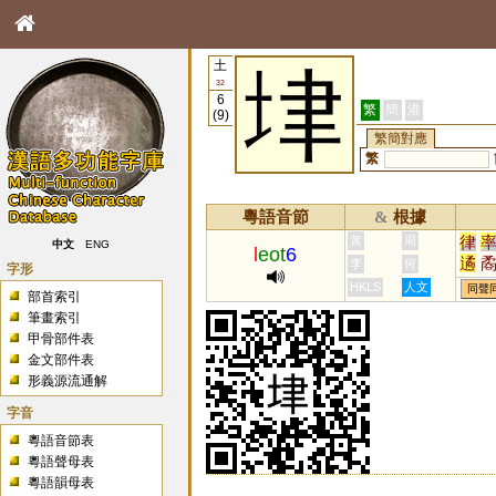
土
垏
32
6
繁
簡
港
(9)
繁簡對應
繁
粵語音節
根據
&
律
黃
周
中文
ENG
l
eot
6
遹
李
何
字形
繘
HKLS
人文
同聲
部首索引
繂
筆畫索引
甲骨部件表
金文部件表
形義源流通解
字音
粵語音節表
粵語聲母表
粵語韻母表