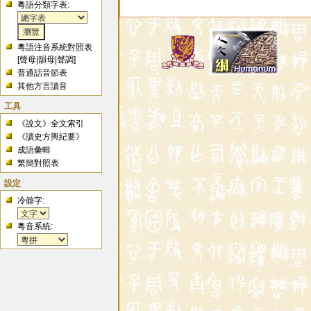
粵語分類字表:
粵語注音系統對照表
[
聲母
|
韻母
|
聲調
]
普通話音節表
其他方言讀音
工具
《說文》全文索引
《讀史方輿紀要》
成語彙輯
繁簡對照表
設定
冷僻字:
粵音系統: