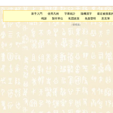
新手入門
使用凡例
字庫統計
隨機漢字
最近被搜索
鳴謝
製作單位
私隱政策
免責聲明
意見簿
（
管理員
）