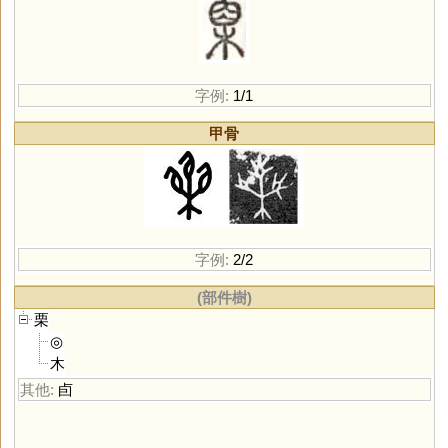
字例:
1/1
甲骨
字例:
2/2
(部件樹)
栗
◎
木
其他:
卣