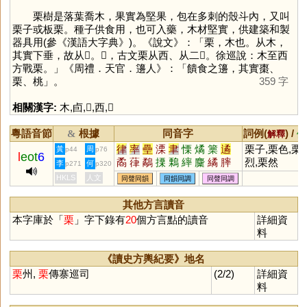
栗樹是落葉喬木，果實為堅果，包在多刺的殼斗內，又叫
栗子或板栗。種子供食用，也可入藥，木材堅實，供建築和製
器具用(參《漢語大字典》)。《說文》：「栗，木也。从木，
其實下垂，故从𠧪。𣡷，古文栗从西、从二𠧪。徐巡說：木至西
方戰栗。」《周禮．天官．籩人》：「饋食之籩，其實棗、
栗、桃」。
359 字
相關漢字:
木
,
卣
,
𠧪
,
西
,
𥬹
粵語音節
根據
同音字
詞例(
) /
&
解釋
備
律
率
壘
溧
聿
慄
燏
篥
遹
栗子,栗色,栗
黃
周
p44
p76
l
eot
6
矞
葎
鷸
搮
鷅
繂
麜
繘
膟
烈,栗然
李
何
p271
p320
噊
瑮
驈
嵂
硉
鱊
瞲
獝
垏
HKLS
人文
同聲同韻
同韻同調
同聲同調
塛
其他方言讀音
本字庫於「
栗
」字下錄有
20
個方言點的讀音
詳細資
料
《讀史方輿紀要》地名
栗
州,
栗
傳寨巡司
(2/2)
詳細資
料