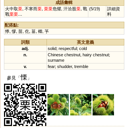
成語彙輯
火中取
栗
, 不寒而
栗
,
栗
栗
危懼, 汗洽股
栗
, 戰
(5/19)
詳細資
戰
栗
栗
…
料
配搭點:
悸
,
憀
,
苗
,
仡
,
菑
,
楖
,
芧
詞類
英文意義
adj.
solid
;
respectful
;
cold
n.
Chinese
chestnut
,
hairy
chestnut
;
surname
v.
fear
;
shudder
,
tremble
慄
參見「
」