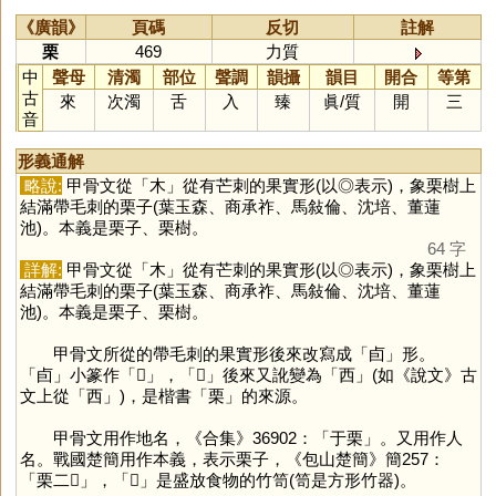
《廣韻》
頁碼
反切
註解
栗
469
力質
中
聲母
清濁
部位
聲調
韻攝
韻目
開合
等第
古
來
次濁
舌
入
臻
眞
/
質
開
三
音
形義通解
略說:
甲骨文從「
木
」從有芒刺的果實形(以◎表示)，象栗樹上
結滿帶毛刺的栗子(葉玉森、商承祚、馬敍倫、沈培、董蓮
池)。本義是栗子、栗樹。
64 字
詳解:
甲骨文從「
木
」從有芒刺的果實形(以◎表示)，象栗樹上
結滿帶毛刺的栗子(葉玉森、商承祚、馬敍倫、沈培、董蓮
池)。本義是栗子、栗樹。
甲骨文所從的帶毛刺的果實形後來改寫成「
卣
」形。
「
卣
」小篆作「
𠧪
」，「
𠧪
」後來又訛變為「
西
」(如《說文》古
文上從「
西
」)，是楷書「
栗
」的來源。
甲骨文用作地名，《合集》36902：「于栗」。又用作人
名。戰國楚簡用作本義，表示栗子，《包山楚簡》簡257：
「栗二𥬹」，「
𥬹
」是盛放食物的竹笥(笥是方形竹器)。