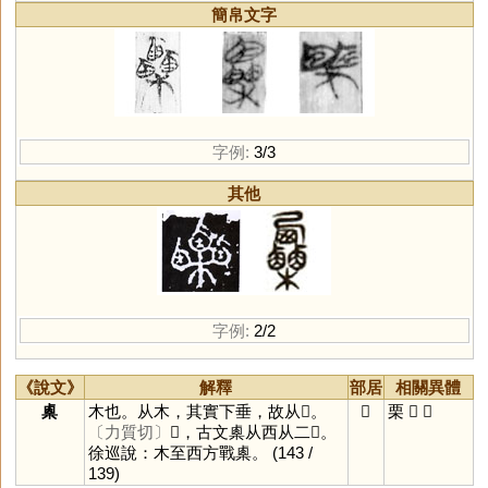
簡帛文字
字例:
3/3
其他
字例:
2/2
《說文》
解釋
部居
相關異體
㮚
木也。从木，其實下垂，故从𠧪。
𠧪
栗
𣡷
𣡼
〔力質切〕
𣡷，古文㮚从西从二𠧪。
徐巡說：木至西方戰㮚。
(143 /
139)