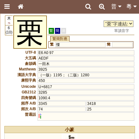
普
粵
木
栗
75
6
繁
簡
港
單讀音字
(10)
繁簡對應
繁
簡
慄
UTF-8
E6 A0 97
大五碼
AEDF
倉頡碼
一田木
Matthews
3925
漢語大字典
（一版）1195；（二版）1280
康熙字典
450
Unicode
U+6817
GB2312
3285
四角號碼
1090.4
頻序 A/B
3345
3418
頻次 A/B
74
25
普通話
l
小篆