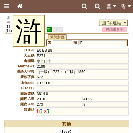
普
粵
水
滸
85
11
繁
簡
港
異讀破音字
(14)
繁簡對應
繁
簡
浒
UTF-8
E6 BB B8
大五碼
E271
倉頡碼
水卜口十
Matthews
2188
漢語大字典
（一版）1727；（二版）1850
康熙字典
572
Unicode
U+6EF8
GB2312
四角號碼
3814.0
頻序 A/B
2318
4156
頻次 A/B
273
8
普通話
h
x
其他