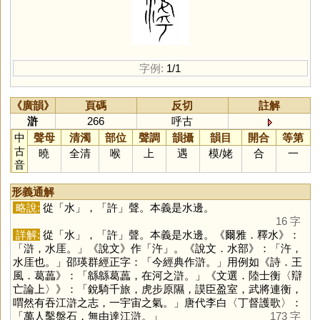
字例:
1/1
《廣韻》
頁碼
反切
註解
滸
266
呼古
中
聲母
清濁
部位
聲調
韻攝
韻目
開合
等第
古
曉
全清
喉
上
遇
模
/
姥
合
一
音
形義通解
略說:
從「
水
」，「
許
」聲。本義是水邊。
16 字
詳解:
從「
水
」，「
許
」聲。本義是水邊。《爾雅．釋水》：
「滸，水厓。」《說文》作「
汻
」。《說文．水部》：「汻，
水厓也。」邵瑛群經正字：「今經典作滸。」用例如《詩．王
風．葛藟》：「緜緜葛藟，在河之滸。」《文選．陸士衡〈辯
亡論上〉》：「銳騎千旅，虎步原隰，謨臣盈室，武將連衡，
喟然有吞江滸之志，一宇宙之氣。」唐代李白〈丁督護歌〉：
「萬人鑿盤石，無由達江滸。」
173 字