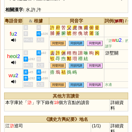
相關漢字:
水
,
許
,
汻
粵語音節
根據
同音字
詞例(
) /
&
解釋
備
許
府
苦
父
虎
撫
甫
俯
釜
黃
周
脯
斧
腑
唬
拊
俛
琥
莆
滏
f
u
2
李
何
p326
楛
黼
簠
頫
蚥
暊
殕
汻
柎
w
u
2
HKLS
人文
「滸
」的
同聲同韻
同韻同調
同聲同調
嘸
蜅
軵
郙
弣
讀字
去
許
休
栩
煦
詡
咻
昫
姁
滸墅關
黃
周
p92
h
eoi
2
欨
冔
喣
鄦
珝
祤
紶
李
何
p282
HKLS
人文
同聲同韻
同韻同調
同聲同調
捂
塢
祜
摀
嵨
黃
周
p45
p92
w
u
2
李
何
p282
p330
HKLS
人文
水邊
同聲同韻
同韻同調
同聲同調
其他方言讀音
本字庫於「
滸
」字下錄有
18
個方言點的讀音
詳細資
料
《讀史方輿紀要》地名
江
滸
巡司
(1/1)
詳細資
料