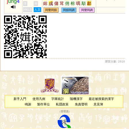
j
ung
4
鎔
戎
傭
茸
佣
榕
喁
顒
鄘
李
何
慵
鏞
墉
狨
瑢
滽
毧
茙
傛
HKLS
人文
同聲同韻
同韻同調
同聲同調
嵱
瀜
鰅
鰫
鷛
羢
嫆
嫞
駥
髶
榵
槦
烿
褣
肜
瀏覽次數: 2816
新手入門
使用凡例
字庫統計
隨機漢字
最近被搜索的漢字
鳴謝
製作單位
私隱政策
免責聲明
意見簿
（
管理員
）