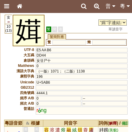
普
粵
女
媶
38
10
繁
簡
港
單讀音字
(13)
繁簡對應
繁
簡
UTF-8
E5 AA B6
大五碼
DD44
倉頡碼
女廿尸十
Matthews
0
漢語大字典
（一版）1071；（二版）1138
康熙字典
196
Unicode
U+5AB6
GB2312
四角號碼
4444.1
頻序 A/B
0
--
頻次 A/B
0
--
普通話
r
ng
粵語音節
根據
同音字
詞例(
) /
&
解釋
備註
容
溶
濃
熔
融
絨
頌
蓉
庸
妦媶
黃
周
(美貌)