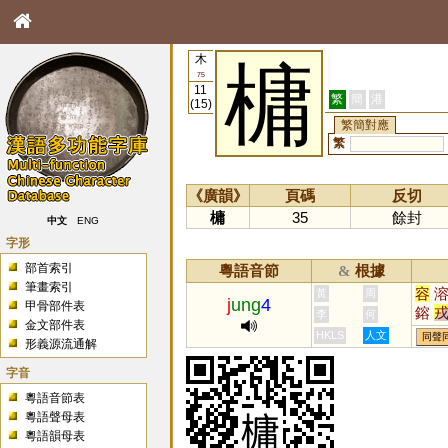
木
槦
75
11
繁
簡
港
(15)
繁簡對應
繁
《廣韻》
頁碼
反切
槦
35
餘封
中文
ENG
字形
部首索引
粵語音節
根據
&
筆畫索引
容
黃
周
j
ung
4
甲骨部件表
鎔
李
何
金文部件表
慵
HKLS
人文
同聲
形義源流通解
嵱
駥
字音
粵語音節表
粵語聲母表
粵語韻母表