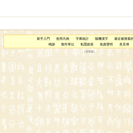
新手入門
使用凡例
字庫統計
隨機漢字
最近被搜索
鳴謝
製作單位
私隱政策
免責聲明
意見簿
（
管理員
）