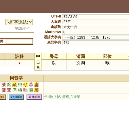
UTF-8
E6 A7 A6
大五碼
E5E1
倉頡碼
木戈中月
單讀音字
Matthews
0
漢語大字典
（一版）1283；（二版）1376
簡
康熙字典
475
註解
中
聲母
清濁
部位
古
以
次濁
喉
音
同音字
溶
濃
熔
融
絨
頌
蓉
庸
戎
傭
茸
佣
榕
喁
顒
鄘
鏞
墉
狨
瑢
滽
毧
茙
傛
榕樹的別名;箭桿;兵器架
同韻
同韻同調
同聲同調
瀜
鰅
鰫
鷛
羢
媶
嫆
嫞
髶
榵
烿
褣
肜