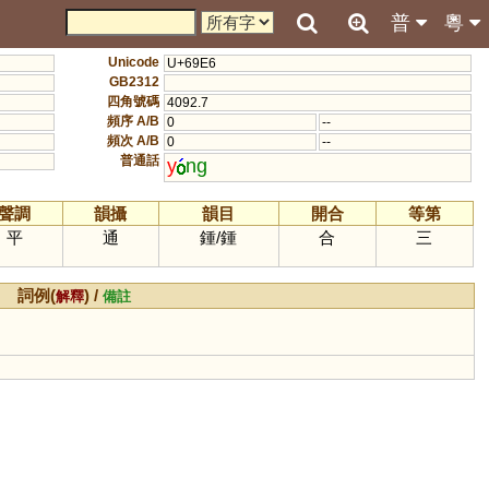
普
粵
Unicode
U+69E6
GB2312
四角號碼
4092.7
頻序 A/B
0
--
頻次 A/B
0
--
普通話
y
ng
聲調
韻攝
韻目
開合
等第
平
通
鍾
/
鍾
合
三
詞例(
) /
解釋
備註