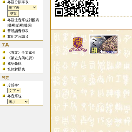
粵語分類字表:
粵語注音系統對照表
[
聲母
|
韻母
|
聲調
]
普通話音節表
其他方言讀音
工具
《說文》全文索引
《讀史方輿紀要》
成語彙輯
繁簡對照表
設定
冷僻字:
粵音系統: