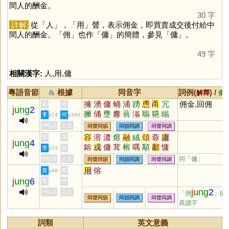
間人的酬金。
30 字
詳解:
從「
人
」，「
用
」聲，表示佣金，即買賣成交後付給中
間人的酬金。「
佣
」也作「
傭
」的簡體，參見「
傭
」。
49 字
相關漢字:
人
,
用
,
傭
粵語音節
根據
同音字
詞例(
) /
&
解釋
備
擁
湧
傭
蛹
涌
踴
恿
甬
冗
佣金,回佣
黃
周
j
ung
2
臃
俑
壅
癰
蓊
滃
聬
郺
瞈
李
何
p74
p349
暡
踊
塕
埇
HKLS
人文
同聲同韻
同韻同調
同聲同調
容
溶
濃
熔
融
絨
頌
蓉
庸
黃
周
j
ung
4
鎔
戎
傭
茸
榕
喁
顒
鄘
慵
李
何
p74
鏞
墉
狨
瑢
媶
茙
傛
嵱
瀜
HKLS
人文
同「
傭
」
同聲同韻
同韻同調
同聲同調
鰅
鰫
鷛
滽
羢
嫆
嫞
駥
髶
用
傛
黃
周
p48
榵
槦
烿
褣
肜
毧
j
ung
6
李
何
j
ung
2
HKLS
人文
「佣
」的
同聲同韻
同韻同調
同聲同調
異讀字
詞類
英文意義