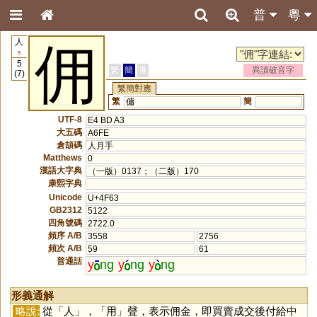
普
粵
人
佣
9
5
繁
簡
港
異讀破音字
(7)
繁簡對應
繁
簡
傭
UTF-8
E4 BD A3
大五碼
A6FE
倉頡碼
人月手
Matthews
0
漢語大字典
（一版）0137；（二版）170
康熙字典
Unicode
U+4F63
GB2312
5122
四角號碼
2722.0
頻序 A/B
3558
2756
頻次 A/B
59
61
普通話
y
ng
y
ng
y
ng
形義通解
略說:
從「
人
」，「
用
」聲，表示佣金，即買賣成交後付給中