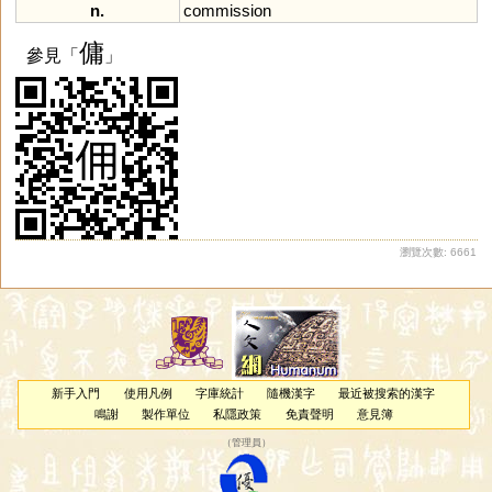
n.
commission
傭
參見「
」
瀏覽次數: 6661
新手入門
使用凡例
字庫統計
隨機漢字
最近被搜索的漢字
鳴謝
製作單位
私隱政策
免責聲明
意見簿
（
管理員
）