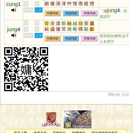
囪
傭
涌
潼
忡
憧
璁
鏦
熜
c
ung
1
李
何
艟
悤
茺
珫
驄
罿
蓯
翀
憃
j
ung
4
HKLS
人文
「嫞
」的
同聲同韻
同韻同調
同聲同調
摐
浺
埇
樅
瑽
棇
暰
祌
瞛
異讀字
蟌
容
溶
濃
熔
融
絨
頌
蓉
庸
黃
周
j
ung
4
鎔
戎
傭
茸
佣
榕
喁
顒
鄘
李
何
慵
鏞
墉
狨
瑢
滽
毧
茙
傛
HKLS
人文
形容婦女懶惰;女子
同聲同韻
同韻同調
同聲同調
嵱
瀜
鰅
鰫
鷛
羢
媶
嫆
駥
人名用字
髶
榵
槦
烿
褣
肜
瀏覽次數: 3038
新手入門
使用凡例
字庫統計
隨機漢字
最近被搜索的漢字