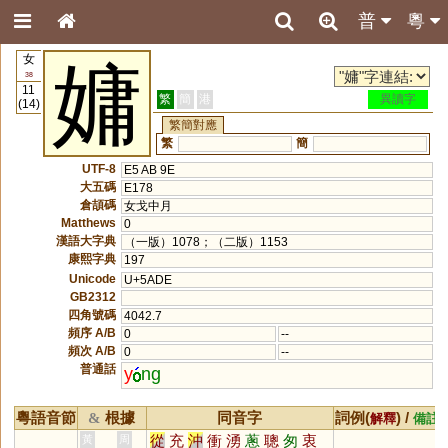
普
粵
女
嫞
38
11
繁
簡
港
異讀字
(14)
繁簡對應
繁
簡
UTF-8
E5 AB 9E
大五碼
E178
倉頡碼
女戈中月
Matthews
0
漢語大字典
（一版）1078；（二版）1153
康熙字典
197
Unicode
U+5ADE
GB2312
四角號碼
4042.7
頻序 A/B
0
--
頻次 A/B
0
--
普通話
y
ng
粵語音節
根據
同音字
詞例(
) /
&
解釋
備註
從
充
沖
衝
湧
蔥
聰
匆
衷
黃
周