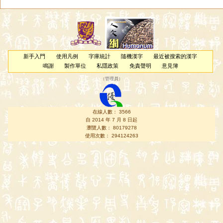
新手入門
使用凡例
字庫統計
隨機漢字
最近被搜索的漢字
鳴謝
製作單位
私隱政策
免責聲明
意見簿
（
管理員
）
在線人數： 3566
自 2014 年 7 月 8 日起
瀏覽人數： 80179278
使用次數： 294124263