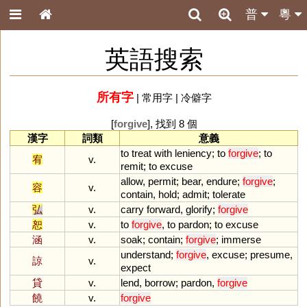
普
粵
英語搜索
所有字
|
常用字
|
冷僻字
[
forgive
], 找到 8 個
漢字
詞類
意義
to
treat
with
leniency
;
to
forgive
;
to
宥
v.
remit
;
to
excuse
allow
,
permit
;
bear
,
endure
;
forgive
;
容
v.
contain
,
hold
;
admit
;
tolerate
弘
v.
carry
forward
,
glorify
;
forgive
恕
v.
to
forgive
,
to
pardon
;
to
excuse
涵
v.
soak
;
contain
;
forgive
;
immerse
understand
;
forgive
,
excuse
;
presume
,
諒
v.
expect
貸
v.
lend
,
borrow
;
pardon
,
forgive
饒
v.
forgive