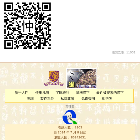
瀏覽次數: 11051
新手入門
使用凡例
字庫統計
隨機漢字
最近被搜索的漢字
鳴謝
製作單位
私隱政策
免責聲明
意見簿
（
管理員
）
在線人數： 3163
自 2014 年 7 月 8 日起
瀏覽人數： 80242631