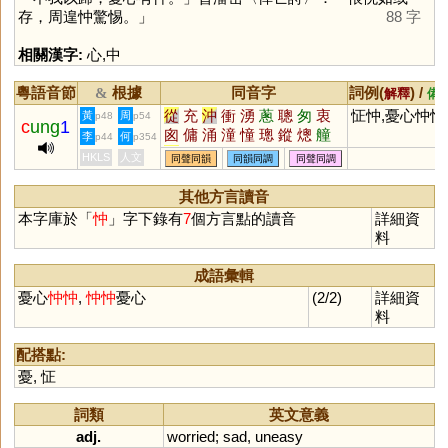
存，周遑忡驚惕。」
88 字
相關漢字:
心
,
中
粵語音節
根據
同音字
詞例(
) /
&
解釋
備
從
充
沖
衝
湧
蔥
聰
匆
衷
怔忡,憂心忡忡
黃
周
p48
p54
c
ung
1
囪
傭
涌
潼
憧
璁
鏦
熜
艟
李
何
p44
p354
悤
蓯
暰
棇
嫞
祌
瑽
翀
瞛
HKLS
人文
同聲同韻
同韻同調
同聲同調
珫
驄
蟌
罿
憃
浺
摐
埇
茺
樅
其他方言讀音
本字庫於「
忡
」字下錄有
7
個方言點的讀音
詳細資
料
成語彙輯
憂心
忡
忡
,
忡
忡
憂心
(2/2)
詳細資
料
配搭點:
憂
,
怔
詞類
英文意義
adj.
worried
;
sad
,
uneasy