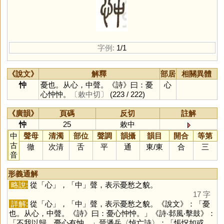
字例:
1/1
《說文》
解釋
部居
相關異體
忡
憂也。从心，中聲。《詩》曰：憂
心
心忡忡。
〔敕中切〕
(223 / 222)
《廣韻》
頁碼
反切
註解
忡
25
敕中
中
聲母
清濁
部位
聲調
韻攝
韻目
開合
等第
古
徹
次清
舌
平
通
東
/
東
合
三
音
形義通解
略說:
從「
心
」，「
中
」聲，表示憂愁之貌。
17 字
詳解:
從「
心
」，「
中
」聲，表示憂愁之貌。《說文》：「憂
也。从心，中聲。《詩》曰：憂心忡忡。」《詩‧邶風‧擊鼓》：
「不我以歸，憂心有忡。」晉潘岳〈悼亡詩〉：「悵怳如或