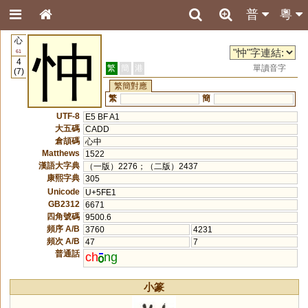
普
粵
心
忡
61
4
繁
簡
港
單讀音字
(7)
繁簡對應
繁
簡
UTF-8
E5 BF A1
大五碼
CADD
倉頡碼
心中
Matthews
1522
漢語大字典
（一版）2276；（二版）2437
康熙字典
305
Unicode
U+5FE1
GB2312
6671
四角號碼
9500.6
頻序 A/B
3760
4231
頻次 A/B
47
7
普通話
ch
ng
小篆