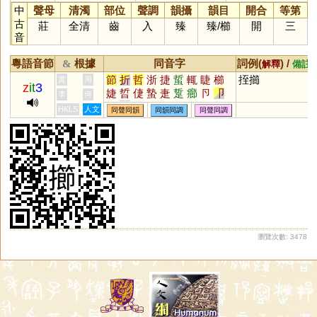
中
聲母
清濁
部位
聲調
韻攝
韻目
開合
等第
古
莊
全清
齒
入
臻
臻
/
櫛
開
三
音
粵語音節
根據
同音字
詞例(
) /
&
解釋
備註
節
折
哲
浙
捷
蜇
輒
睫
櫛
挃擳
黃
周
z
it
3
婕
晢
倢
蟄
疌
踅
癤
卪
卩
李
何
硩
砓
幯
尐
瀄
楶
淛
悊
扻
HKLS
人文
同聲同韻
同韻同調
同聲同調
岊
瀏覽次數: 3478