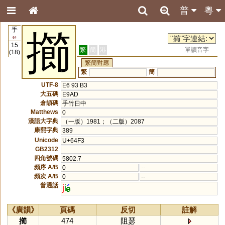
普
粵
手
擳
64
15
繁
簡
港
單讀音字
(18)
繁簡對應
繁
簡
UTF-8
E6 93 B3
大五碼
E9AD
倉頡碼
手竹日中
Matthews
0
漢語大字典
（一版）1981；（二版）2087
康熙字典
389
Unicode
U+64F3
GB2312
四角號碼
5802.7
頻序 A/B
0
--
頻次 A/B
0
--
普通話
j
i
《廣韻》
頁碼
反切
註解
擳
474
阻瑟