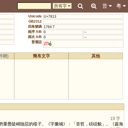
普
粵
Unicode
U+7813
GB2312
四角號碼
1764.7
頻序 A/B
0
--
頻次 A/B
0
--
普通話
zh
件樹)
簡帛文字
其他
19 字
勢重疊陡峭險惡的樣子。《字彙補》：「音哲，砓砠貌」。《篇海