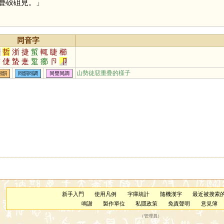
疊砓砠皃。」
同音字
折
哲
浙
捷
蜇
輒
睫
櫛
晢
倢
蟄
疌
踅
癤
卪
卩
擳
幯
尐
瀄
楶
淛
悊
扻
山勢徒惡重疊的樣子
同韻
同韻同調
同聲同調
新手入門
使用凡例
字庫統計
隨機漢字
最近被搜索
鳴謝
製作單位
私隱政策
免責聲明
意見簿
（
管理員
）