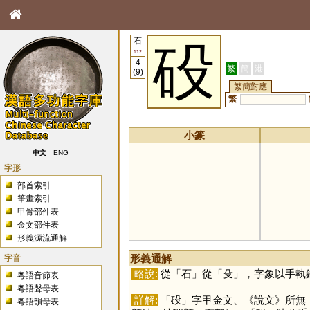
石
砓
112
4
繁
簡
港
(9)
繁簡對應
繁
小篆
中文
ENG
字形
部首索引
筆畫索引
甲骨部件表
金文部件表
形義源流通解
字音
形義通解
略說:
從「
石
」從「
殳
」，字象以手執
粵語音節表
粵語聲母表
詳解:
「
砓
」字甲金文、《說文》所無
粵語韻母表