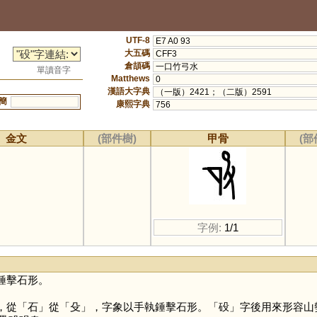
UTF-8
E7 A0 93
大五碼
CFF3
倉頡碼
一口竹弓水
單讀音字
Matthews
0
漢語大字典
（一版）2421；（二版）2591
簡
康熙字典
756
金文
(部件樹)
甲骨
(部
字例:
1/1
錘擊石形。
，從「
石
」從「
殳
」，字象以手執錘擊石形。「
砓
」字後用來形容山