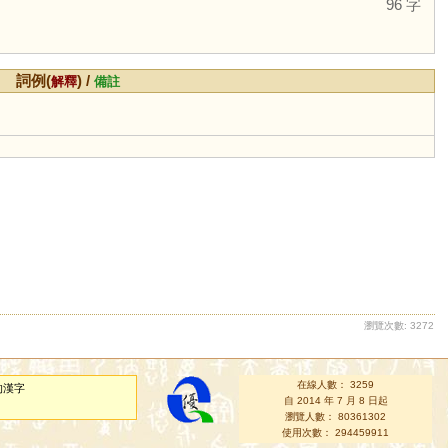
96 字
詞例(
) /
解釋
備註
瀏覽次數: 3272
在線人數： 3259
的漢字
自 2014 年 7 月 8 日起
瀏覽人數： 80361302
使用次數： 294459911