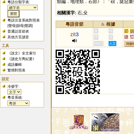
類編．地理類．石部》：「砓，陡惡重
粵語分類字表:
相關漢字:
石
,
殳
粵語注音系統對照表
粵語音節
根據
&
[
聲母
|
韻母
|
聲調
]
節
黃
周
普通話音節表
z
it
3
婕
其他方言讀音
李
何
硩
HKLS
人文
同聲
工具
岊
《說文》全文索引
《讀史方輿紀要》
成語彙輯
繁簡對照表
設定
冷僻字:
粵音系統: