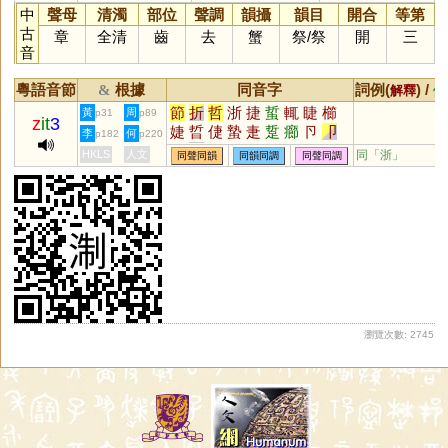
中
聲母
清濁
部位
聲調
韻攝
韻目
開合
等第
古
章
全清
齒
去
蟹
祭
/
祭
開
三
音
粵語音節
根據
同音字
詞例(
) /
&
解釋
備
節
折
哲
浙
捷
蜇
輒
睫
櫛
黃
周
p31
p89
z
it
3
婕
晢
倢
蟄
疌
踅
癤
卪
卩
李
何
p182
p220
楶
砓
擳
幯
尐
瀄
硩
悊
扻
HKLS
人文
同「
浙
」
同聲同韻
同韻同調
同聲同調
岊
瀏覽次數: 2745