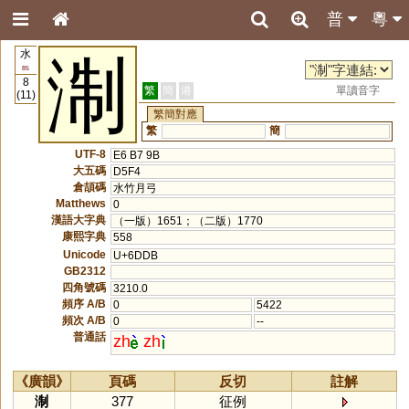
普
粵
水
淛
85
8
繁
簡
港
單讀音字
(11)
繁簡對應
繁
簡
UTF-8
E6 B7 9B
大五碼
D5F4
倉頡碼
水竹月弓
Matthews
0
漢語大字典
（一版）1651；（二版）1770
康熙字典
558
Unicode
U+6DDB
GB2312
四角號碼
3210.0
頻序 A/B
0
5422
頻次 A/B
0
--
普通話
zh
zh
《廣韻》
頁碼
反切
註解
淛
377
征例