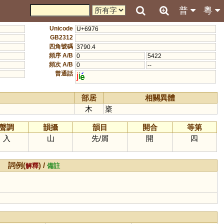
普
粵
Unicode
U+6976
GB2312
四角號碼
3790.4
頻序 A/B
0
5422
頻次 A/B
0
--
普通話
j
i
部居
相關異體
木
楶
聲調
韻攝
韻目
開合
等第
入
山
先
/
屑
開
四
詞例(
) /
解釋
備註