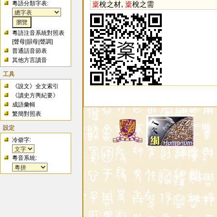
粵語分類字表:
楶
梲之材,
楶
梲之需
粵語注音系統對照表
[
聲母
|
韻母
|
聲調
]
普通話音節表
其他方言讀音
工具
《說文》全文索引
《讀史方輿紀要》
成語彙輯
繁簡對照表
設定
冷僻字:
粵音系統: