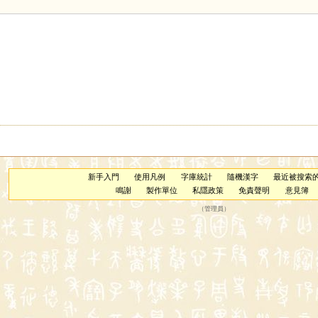
新手入門
使用凡例
字庫統計
隨機漢字
最近被搜索
鳴謝
製作單位
私隱政策
免責聲明
意見簿
（
管理員
）