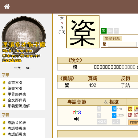
木
楶
75
9
繁
簡
港
(13)
繁簡對應
繁
《說文》
㮞
𣝍櫨也。从木，咨聲。
〔子結切〕
中文
ENG
字形
《廣韻》
頁碼
反切
部首索引
楶
492
子結
筆畫索引
甲骨部件表
金文部件表
粵語音節
根據
&
形義源流通解
節
黃
周
p78
z
it
3
婕
字音
李
何
p220
硩
HKLS
人文
粵語音節表
同聲
岊
粵語聲母表
粵語韻母表