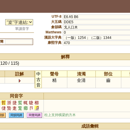
UTF-8
E6 A5 B6
大五碼
DDE5
倉頡碼
戈人口木
單讀音字
Matthews
0
漢語大字典
（一版）1254；（二版）1344
簡
康熙字典
470
解釋
(120 / 115)
註解
中
聲母
清濁
部位
古
精
全清
齒
音
同音字
折
哲
浙
捷
蜇
輒
睫
櫛
晢
倢
蟄
疌
踅
癤
卪
卩
砓
擳
幯
尐
瀄
淛
悊
扻
柱上支持橫梁的方木
同韻
同韻同調
同聲同調
成語彙輯