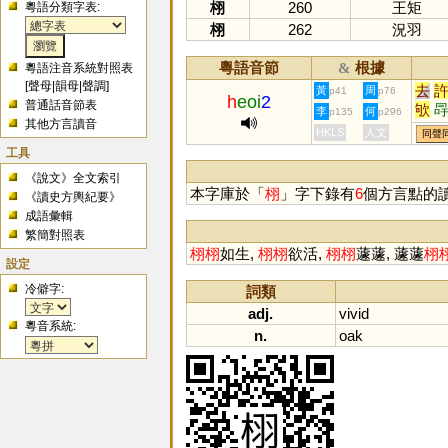
栩
260
王矩
粵語分類字表:
栩
262
況羽
粵語音節
根據
&
粵語注音系統對照表
[
聲母
|
韻母
|
聲調
]
去
黃
周
p41
p76
h
eoi
2
普通話音節表
欨
李
何
p135
p296
其他方言讀音
HKLS
人文
同聲
工具
《說文》全文索引
本字庫於「
栩
」字下錄有
6
個方言點的
《讀史方輿紀要》
成語彙輯
繁簡對照表
栩
栩
如生,
栩
栩
欲活,
栩
栩
蘧蘧, 蘧蘧
栩
設定
冷僻字:
詞類
adj.
vivid
粵音系統:
n.
oak