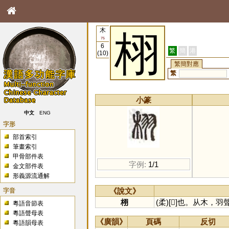
木
栩
75
6
繁
簡
港
(10)
繁簡對應
繁
小篆
中文
ENG
字形
部首索引
筆畫索引
甲骨部件表
字例:
1/1
金文部件表
形義源流通解
字音
《說文》
栩
(柔)[𣏗]也。从木
粵語音節表
粵語聲母表
《廣韻》
頁碼
反切
粵語韻母表