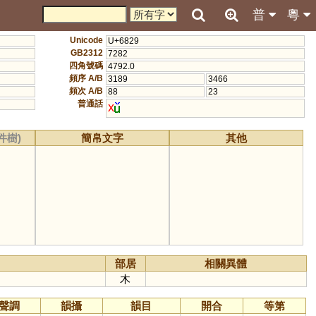
普
粵
Unicode
U+6829
GB2312
7282
四角號碼
4792.0
頻序 A/B
3189
3466
頻次 A/B
88
23
普通話
x
件樹)
簡帛文字
其他
部居
相關異體
木
聲調
韻攝
韻目
開合
等第