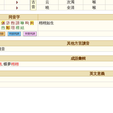
古
云
次濁
喉
音
曉
全清
喉
同音字
許
休
滸
煦
詡
咻
昫
姁
栩栩如生
冔
喣
鄦
珝
祤
紶
同韻
同韻同調
同聲同調
其他方言讀音
讀音
成語彙輯
栩
, 蝶夢
栩
栩
英文意義