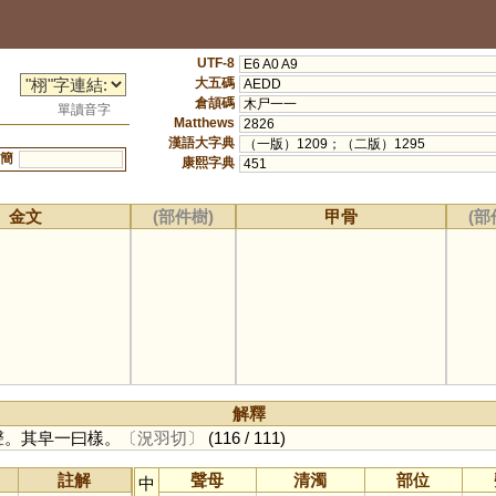
UTF-8
E6 A0 A9
大五碼
AEDD
倉頡碼
木尸一一
單讀音字
Matthews
2826
漢語大字典
（一版）1209；（二版）1295
簡
康熙字典
451
金文
(部件樹)
甲骨
(部
解釋
，羽聲。其皁一曰樣。
〔況羽切〕
(116 / 111)
註解
聲母
清濁
部位
中