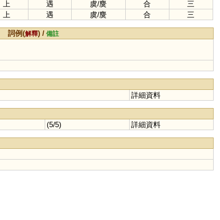
上
遇
虞
/
麌
合
三
上
遇
虞
/
麌
合
三
詞例(
) /
解釋
備註
詳細資料
(5/5)
詳細資料