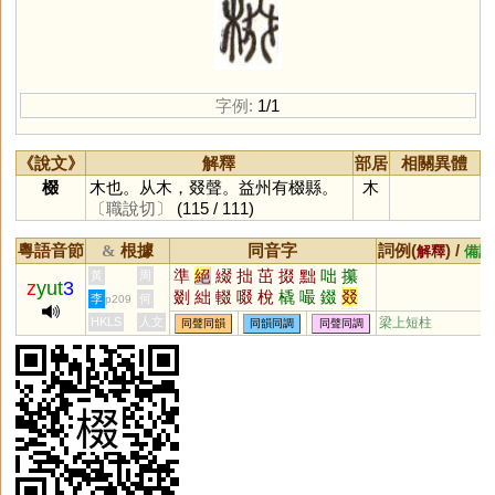
字例:
1/1
《說文》
解釋
部居
相關異體
棳
木也。从木，叕聲。益州有棳縣。
木
〔職說切〕
(115 / 111)
粵語音節
根據
同音字
詞例(
) /
&
解釋
備註
準
絕
綴
拙
茁
掇
黜
咄
攥
黃
周
z
yut
3
剟
絀
輟
啜
梲
橇
嘬
錣
叕
李
何
p209
醊
餟
蕝
歠
敪
蝃
蕞
毲
毳
HKLS
人文
梁上短柱
同聲同韻
同韻同調
同聲同調
柮
揝
欼
泏
嚽
貀
鵽
蠿
畷
罬
腏
琡
裰
惙
窋