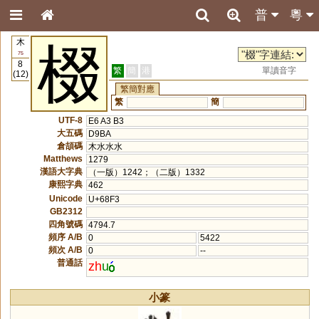
普
粵
木
棳
75
8
繁
簡
港
單讀音字
(12)
繁簡對應
繁
簡
UTF-8
E6 A3 B3
大五碼
D9BA
倉頡碼
木水水水
Matthews
1279
漢語大字典
（一版）1242；（二版）1332
康熙字典
462
Unicode
U+68F3
GB2312
四角號碼
4794.7
頻序 A/B
0
5422
頻次 A/B
0
--
普通話
zh
u
小篆