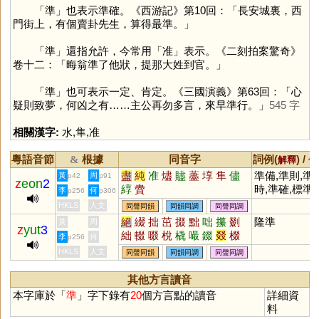
「
準
」也表示準確。《西游記》第10回：「長安城裏，西
門街上，有個賣卦先生，算得最準。」
「
準
」還指允許，今常用「
准
」表示。《二刻拍案驚奇》
卷十二：「晦翁準了他狀，提那大姓到官。」
「
準
」也可表示一定、肯定。《三國演義》第63回：「心
疑則致夢，何凶之有……主公再勿多言，來早準行。」
545 字
相關漢字:
水
,
隼
,
准
粵語音節
根據
同音字
詞例(
) /
&
解釋
備
盡
純
准
燼
贐
藎
埻
隼
儘
準備,準則,準
黃
周
p42
p91
z
eon
2
綧
賮
時,準確,標準
李
何
p256
p306
HKLS
人文
同聲同韻
同韻同調
同聲同調
絕
綴
拙
茁
掇
黜
咄
攥
剟
隆準
黃
周
z
yut
3
絀
輟
啜
梲
橇
嘬
錣
叕
棳
李
何
p256
蕞
蝃
毲
敪
歠
餟
毳
蕝
醊
HKLS
人文
同聲同韻
同韻同調
同聲同調
罬
畷
腏
琡
柮
惙
窋
揝
欼
裰
泏
嚽
貀
鵽
蠿
其他方言讀音
本字庫於「
準
」字下錄有
20
個方言點的讀音
詳細資
料