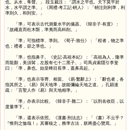
也。从水，隼聲。」 段玉裁注：「謂水之平也。天下莫平於
水，水平謂之準。」《周禮‧考工記‧輈人》：「輈注則利準，利
準則久，和則安。」
「
準
」可表示古代測量水平的儀器。《韓非子‧有度》：
「故繩直而枉木斲，準夷而高科削。」
「
準
」可指標準、準則。《荀子‧致仕》：「程者，物之準
也；禮者，節之準也。」
「
準
」也指鼻子。《史記‧高祖本紀》：「高祖為人，隆準
而龍顏，美須髯，左股有七十二黑子。」司馬貞索隱引李斐
曰：「準，鼻也。始皇蜂目長準，蓋鼻高起。」
「
準
」也表示等齊、相當。《易‧繫辭上》：「辭也者，各
指其所之，《易》與天地準，故能彌綸天地之道。」孔穎達
疏：「言聖人作《易》與天地相準。」
「
準
」亦表示比較。《韓非子‧難二》：「以刑名收臣，以
度量準下。」
「
準
」還表示依照。《漢書‧刑法志》：「《書》不云乎？
『惟刑之恤哉！』其審核之，務準古法，朕將盡心覽焉。」