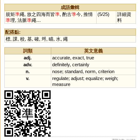
成語彙輯
規矩
準
繩, 放之四海而皆
準
, 酌古
準
今, 推情
(5/25)
詳細資
準
理, 法脈
準
繩…
料
配搭點:
標
,
課
,
校
,
基
,
確
,
埒
,
瞄
,
水
,
繩
詞類
英文意義
adj.
accurate
,
exact
,
true
adv.
definitely
,
certainly
n.
nose
;
standard
,
norm
,
criterion
v.
regulate
;
adjust
;
equalize
;
weigh
;
measure