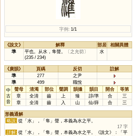
字例:
1/1
《說文》
解釋
部居
相關異體
準
平也。从水，隼聲。
〔之允切〕
水
(235 / 234)
《廣韻》
頁碼
反切
註解
準
277
之尹
準
499
職悅
聲母
清濁
部位
聲調
韻攝
韻目
開合
等第
中
古
章
全清
齒
上
臻
諄
/
準
合
三
音
章
全清
齒
入
山
仙
/
薛
合
三
形義通解
略說:
從「
水
」，「
隼
」聲，本義為水之平。
17 字
詳解:
從「
水
」，「
隼
」聲，本義為水之平。《說文》：「平