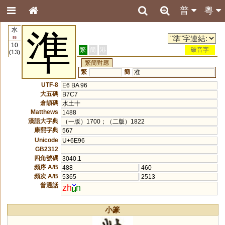
普
粵
水
準
85
10
繁
簡
港
破音字
(13)
繁簡對應
繁
簡
准
UTF-8
E6 BA 96
大五碼
B7C7
倉頡碼
水土十
Matthews
1488
漢語大字典
（一版）1700；（二版）1822
康熙字典
567
Unicode
U+6E96
GB2312
四角號碼
3040.1
頻序 A/B
488
460
頻次 A/B
5365
2513
普通話
zh
n
小篆