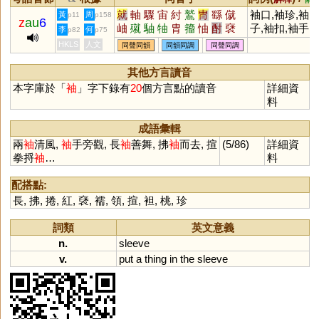
就
軸
驟
宙
紂
鷲
冑
繇
僦
袖口,袖珍,袖
黃
周
p11
p158
z
au
6
岫
殧
駎
牰
胄
籀
怞
酎
褎
子,袖扣,袖手
李
何
p82
p75
僽
鮦
鯫
HKLS
人文
同聲同韻
同韻同調
同聲同調
其他方言讀音
本字庫於「
袖
」字下錄有
20
個方言點的讀音
詳細資
料
成語彙輯
兩
袖
清風,
袖
手旁觀, 長
袖
善舞, 拂
袖
而去, 揎
(5/86)
詳細資
拳捋
袖
…
料
配搭點:
長
,
拂
,
捲
,
紅
,
褎
,
襦
,
領
,
揎
,
袒
,
桃
,
珍
詞類
英文意義
n.
sleeve
v.
put
a
thing
in
the
sleeve