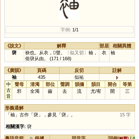
字例:
1/1
《說文》
解釋
部居
相關異體
褎
袂也。从衣，𥝩聲。
〔似又切〕
袖，
衣
袖
俗褎从由。
(171 / 168)
《廣韻》
頁碼
反切
註解
袖
435
似祐
中
聲母
清濁
部位
聲調
韻攝
韻目
開合
等第
古
邪
全濁
齒
去
流
尤
/
宥
開
三
音
形義通解
「
袖
」古作「
褎
」，參見「
褎
」。
15 字
相關漢字:
褎
粵語音節
根據
同音字
詞例(
) /
&
解釋
備