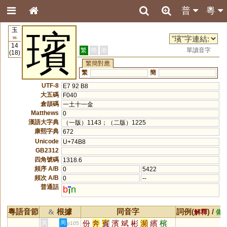
普
粵
玉
璸
96
14
繁
簡
港
單讀音字
(18)
繁簡對應
繁
簡
UTF-8
E7 92 B8
大五碼
F040
倉頡碼
一土十一金
Matthews
0
漢語大字典
（一版）1143；（二版）1225
康熙字典
672
Unicode
U+74B8
GB2312
四角號碼
1318.6
頻序 A/B
0
5422
頻次 A/B
0
--
普通話
b
n
粵語音節
根據
同音字
詞例(
) /
&
解釋
備
份
奔
賓
濱
斌
彬
瀕
繽
檳
黃
周
p105