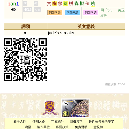
b
an
1
賁
豳
邠
錛
栟
犇
椕
儐
鑌
李
何
蠙
泍
渀
玢
攽
驞
汃
礗
豩
HKLS
人文
同「
玢
」，美玉的
同聲同韻
同韻同調
同聲同調
虨
霦
鐼
蟦
紋理
詞類
英文意義
n.
jade
'
s
streaks
瀏覽次數: 2804
新手入門
使用凡例
字庫統計
隨機漢字
最近被搜索的漢字
鳴謝
製作單位
私隱政策
免責聲明
意見簿