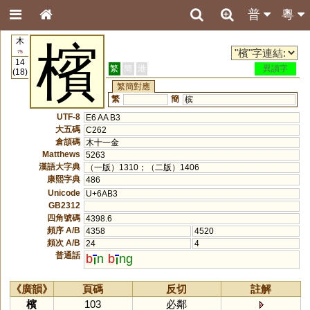
普
粵
木
檳
75
14
繁
簡
港
異讀字
(18)
繁簡對應
繁
簡
槟
UTF-8
E6 AA B3
大五碼
C262
倉頡碼
木十一金
Matthews
5263
漢語大字典
（一版）1310；（二版）1406
康熙字典
486
Unicode
U+6AB3
GB2312
四角號碼
4398.6
頻序 A/B
4358
4520
頻次 A/B
24
4
普通話
b
n
b
ng
《廣韻》
頁碼
反切
註解
檳
103
必鄰