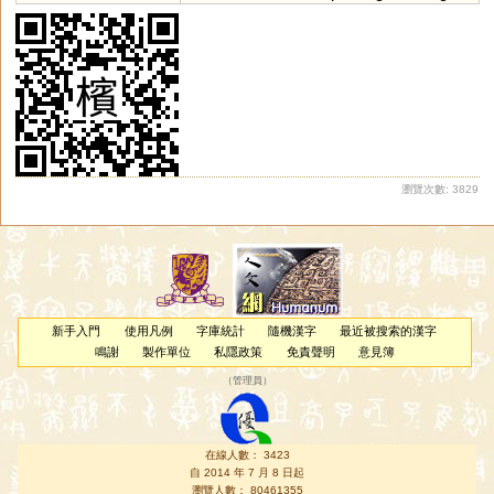
瀏覽次數: 3829
新手入門
使用凡例
字庫統計
隨機漢字
最近被搜索的漢字
鳴謝
製作單位
私隱政策
免責聲明
意見簿
（
管理員
）
在線人數： 3423
自 2014 年 7 月 8 日起
瀏覽人數： 80461355