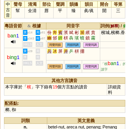
中
聲母
清濁
部位
聲調
韻攝
韻目
開合
等第
古
幫
全清
唇
平
臻
眞
/
眞
開
三
音
粵語音節
根據
同音字
詞例(
) /
&
解釋
備
份
奔
賓
濱
斌
彬
瀕
繽
賁
檳城,檳榔,香
黃
周
p14
p81
b
an
1
豳
邠
錛
栟
犇
璸
蟦
鐼
霦
李
何
p343
p97
虨
豩
礗
椕
驞
渀
泍
儐
鑌
HKLS
人文
同聲同韻
同韻同調
同聲同調
蠙
玢
攽
汃
兵
冰
屏
并
乒
栟
掤
黃
周
p28
b
ing
1
李
何
b
an
1
HKLS
人文
「檳
」的
同聲同韻
同韻同調
同聲同調
讀字
其他方言讀音
本字庫於「
檳
」字下錄有
19
個方言點的讀音
詳細資
料
配搭點:
榔
,
椥
詞類
英文意義
n.
betel
-
nut
,
areca
nut
,
penang
;
Penang