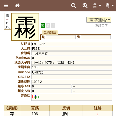
普
粵
雨
霦
173
11
繁
簡
港
單讀音字
(19)
繁簡對應
繁
簡
UTF-8
E9 9C A6
大五碼
F37E
倉頡碼
一月木木竹
Matthews
0
漢語大字典
（一版）4075；（二版）4341
康熙字典
1305
Unicode
U+9726
GB2312
四角號碼
1092.2
頻序 A/B
0
--
頻次 A/B
0
--
普通話
b
n
《廣韻》
頁碼
反切
註解
霦
106
府巾