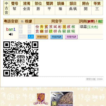
中
聲母
清濁
部位
聲調
韻攝
韻目
開合
等第
古
幫
全清
唇
平
臻
眞
/
眞
開
三
音
粵語音節
根據
同音字
詞例(
) /
&
解釋
備註
份
奔
賓
濱
斌
彬
瀕
繽
檳
璘霦
黃
周
(玉光色)
b
an
1
賁
豳
邠
錛
栟
犇
驞
鑌
蠙
李
何
璸
儐
泍
玢
攽
渀
汃
椕
礗
HKLS
人文
同聲同韻
同韻同調
同聲同調
豩
虨
鐼
蟦
瀏覽次數: 2690