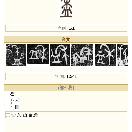
字例:
1/1
金文
字例:
13/41
(部件樹)
盉
禾
皿
其他:
又
,
酉
,
金
,
鼎