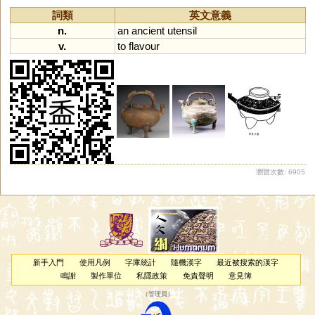
詞類
英文意義
n.
an
ancient
utensil
v.
to
flavour
瀏覽次數: 6905
新手入門
使用凡例
字庫統計
隨機漢字
最近被搜索的漢字
鳴謝
製作單位
私隱政策
免責聲明
意見簿
（
管理員
）