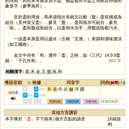
的理由：郭氏未考慮及員乍盉、義盉蓋所示盉之突顯其特徵的
象形字（參季旭昇）。
至於盉的用途，馬承源指出有銘文以般（盤）盉並稱成為
組合（見仲皇父盉），參見「
盤
」。盉與匜亦可組合，參見
「
匜
」。盉與盤或匜組合，以盉倒水洗手，用盤或匜載污水。
一說盉本身是用以盛水（古稱「玄酒」）來調和酒味濃淡
（如王國維）。
金文中亦有「
和
」通作「
盉
」之例，如《三代》14.9.9盉
銘：「子孔作和」。
663 字
相關漢字:
皿
,
禾
,
金
,
又
,
盤
,
匜
,
和
粵語音節
根據
同音字
詞例(
) /
&
解釋
備
和
禾
咼
鉌
龢
澕
姀
黃
周
p112
w
o
4
李
何
p68
p259
HKLS
人文
溫酒的銅器
同聲同韻
同韻同調
同聲同調
其他方言讀音
本字庫於「
盉
」字下錄有
1
個方言點的讀音
詳細資
料