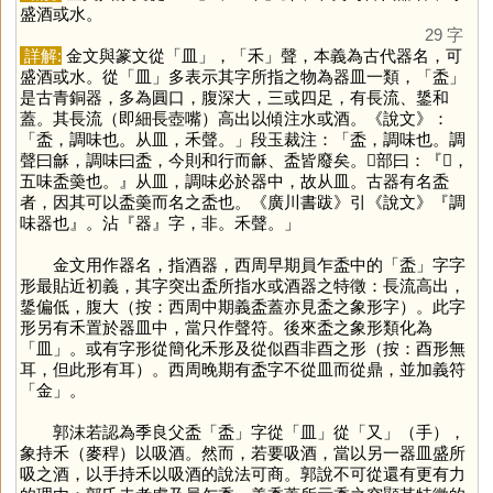
盛酒或水。
29 字
詳解:
金文與篆文從「
皿
」，「
禾
」聲，本義為古代器名，可
盛酒或水。從「
皿
」多表示其字所指之物為器皿一類，「
盉
」
是古青銅器，多為圓口，腹深大，三或四足，有長流、鋬和
蓋。其長流（即細長壺嘴）高出以傾注水或酒。《說文》：
「盉，調味也。从皿，禾聲。」段玉裁注：「盉，調味也。調
聲曰龢，調味曰盉，今則和行而龢、盉皆廢矣。𩰲部曰：『𩱧，
五味盉羮也。』从皿，調味必於器中，故从皿。古器有名盉
者，因其可以盉羮而名之盉也。《廣川書跋》引《說文》『調
味器也』。沾『器』字，非。禾聲。」
金文用作器名，指酒器，西周早期員乍盉中的「
盉
」字字
形最貼近初義，其字突出盉所指水或酒器之特徵：長流高出，
鋬偏低，腹大（按：西周中期義盉蓋亦見盉之象形字）。此字
形另有禾置於器皿中，當只作聲符。後來盉之象形類化為
「
皿
」。或有字形從簡化禾形及從似酉非酉之形（按：酉形無
耳，但此形有耳）。西周晚期有盉字不從皿而從鼎，並加義符
「
金
」。
郭沫若認為季良父盉「
盉
」字從「
皿
」從「
又
」（手），
象持禾（麥稈）以吸酒。然而，若要吸酒，當以另一器皿盛所
吸之酒，以手持禾以吸酒的說法可商。郭說不可從還有更有力