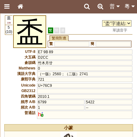
普
粵
皿
盉
108
5
繁
簡
港
單讀音字
(10)
繁簡對應
繁
簡
UTF-8
E7 9B 89
大五碼
D2CC
倉頡碼
竹木月廿
Matthews
0
漢語大字典
（一版）2560；（二版）2741
康熙字典
721
Unicode
U+76C9
GB2312
四角號碼
2010.1
頻序 A/B
6799
5422
頻次 A/B
1
--
普通話
h
小篆