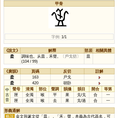
甲骨
字例:
1/1
《說文》
解釋
部居
相關異體
盉
調味也。从皿，禾聲。
〔戶戈切〕
皿
(104 / 99)
《廣韻》
頁碼
反切
註解
盉
163
戸戈
盉
420
胡卧
聲母
清濁
部位
聲調
韻攝
韻目
開合
等第
中
古
匣
全濁
喉
平
果
戈
/
戈
合
一
音
匣
全濁
喉
去
果
戈
/
過
合
一
形義通解
略說:
金文與篆文從「
皿
」，「
禾
」聲，本義為古代器名，可