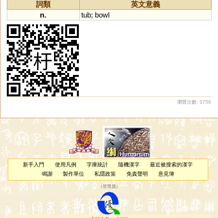
睮
羭
蕍
蕠
嬬
鴽
謣
鰅
轝
詞類
英文意義
醹
鸆
齵
鸒
擩
堣
楰
腢
媮
n.
tub
;
bowl
与
澞
侞
堬
雓
燸
歶
蒘
硢
釪
鮽
筎
螸
籅
曘
蝡
瀏覽次數: 3756
新手入門
使用凡例
字庫統計
隨機漢字
最近被搜索的漢字
鳴謝
製作單位
私隱政策
免責聲明
意見簿
（
管理員
）