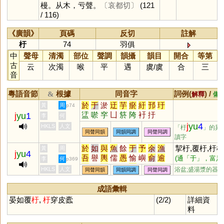
槾。从木，亏聲。
〔哀都切〕
(121
/ 116)
《廣韻》
頁碼
反切
註解
杅
74
羽俱
中
聲母
清濁
部位
聲調
韻攝
韻目
開合
等第
古
云
次濁
喉
平
遇
虞
/
虞
合
三
音
粵語音節
根據
同音字
詞例(
) /
&
解釋
備
於
于
淤
迂
芋
瘀
紆
邘
玗
黃
周
p74
盓
唹
穻
凵
箊
陓
衧
扜
j
yu
1
李
何
j
yu
4
HKLS
人文
「杅
」的異
同聲同韻
同韻同調
同聲同調
讀字
於
如
與
魚
餘
于
予
余
漁
挈杅,覆杅,杅杅
黃
周
j
yu
4
吾
譽
輿
儒
愚
愉
嶼
俞
逾
(通「于」，富足
李
何
p369
迂
娛
禺
榆
蠕
虞
渝
隅
圩
貌)
HKLS
人文
浴盆;盛湯漿的器
同聲同韻
同韻同調
同聲同調
瑜
茹
庾
孺
嵎
盂
銣
揄
諛
腴
竽
歟
濡
喁
畬
臾
嚅
覦
成語彙輯
璵
臑
艅
崳
旟
繻
邘
歈
毹
晏如覆
杅
,
杅
穿皮蠹
(2/2)
詳細資
狳
窬
萸
薷
襦
髃
蝓
雩
踰
料
妤
褕
帤
挐
舁
湡
袽
隃
牏