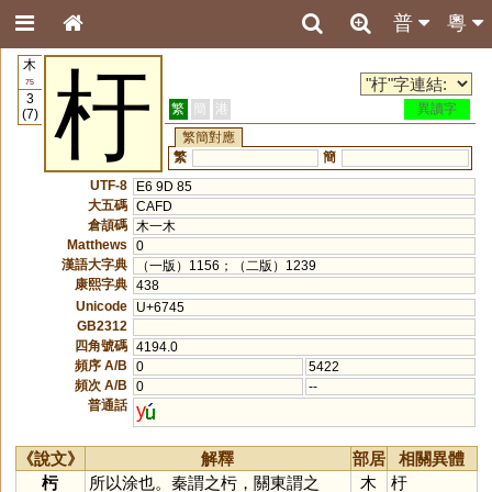
普
粵
木
杅
75
3
繁
簡
港
異讀字
(7)
繁簡對應
繁
簡
UTF-8
E6 9D 85
大五碼
CAFD
倉頡碼
木一木
Matthews
0
漢語大字典
（一版）1156；（二版）1239
康熙字典
438
Unicode
U+6745
GB2312
四角號碼
4194.0
頻序 A/B
0
5422
頻次 A/B
0
--
普通話
y
《說文》
解釋
部居
相關異體
杇
所以涂也。秦謂之杇，關東謂之
木
杅