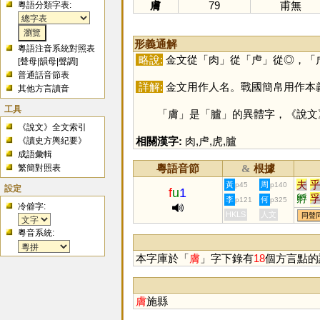
膚
79
甫無
粵語分類字表:
形義通解
粵語注音系統對照表
略說:
金文從「
肉
」從「
虍
」從◎，「
[
聲母
|
韻母
|
聲調
]
普通話音節表
詳解:
金文用作人名。戰國簡帛用作本
其他方言讀音
工具
「
膚
」是「
臚
」的異體字，《說文
《說文》全文索引
相關漢字:
肉
,
虍
,
虎
,
臚
《讀史方輿紀要》
成語彙輯
粵語音節
根據
繁簡對照表
&
夫
黃
周
p45
p140
設定
f
u
1
孵
李
何
p121
p325
冷僻字:
骷
HKLS
人文
同聲
垺
粵音系統:
謼
荂
本字庫於「
膚
」字下錄有
18
個方言點的
枹
膚
施縣