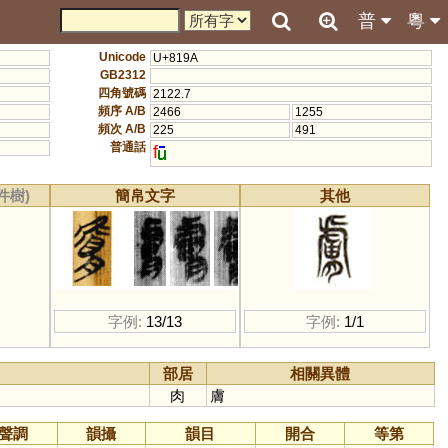
普
粵
Unicode
U+819A
GB2312
四角號碼
2122.7
頻序 A/B
2466
1255
頻次 A/B
225
491
普通話
f
件樹)
簡帛文字
其他
字例:
13/13
字例:
1/1
部居
相關異體
肉
膚
聲調
韻攝
韻目
開合
等第