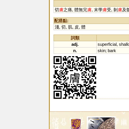
切
膚
之痛, 體無完
膚
, 末學
膚
受, 剝
膚
及髓
配搭點:
淺
,
切
,
肌
,
皮
,
體
詞類
adj.
superficial
,
shall
n.
skin
;
bark