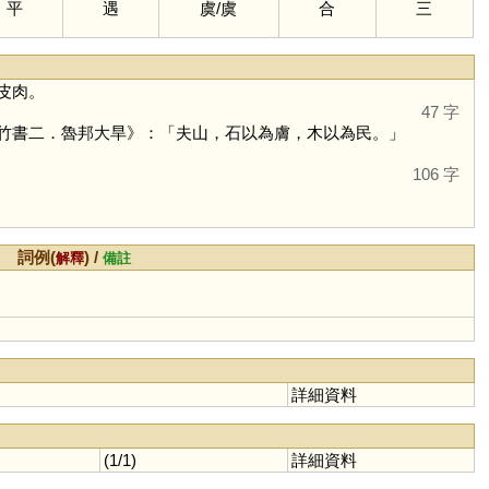
平
遇
虞
/
虞
合
三
皮肉。
47 字
竹書二．魯邦大旱》：「夫山，石以為膚，木以為民。」
106 字
詞例(
) /
解釋
備註
詳細資料
(1/1)
詳細資料