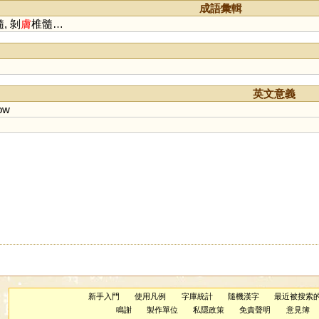
成語彙輯
, 剝
膚
椎髓…
英文意義
ow
新手入門
使用凡例
字庫統計
隨機漢字
最近被搜索
鳴謝
製作單位
私隱政策
免責聲明
意見簿