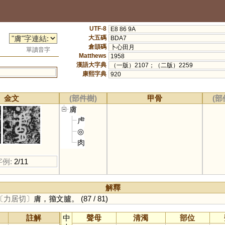
UTF-8
E8 86 9A
大五碼
BDA7
倉頡碼
卜心田月
單讀音字
Matthews
1958
漢語大字典
（一版）2107；（二版）2259
康熙字典
920
金文
(部件樹)
甲骨
(部
膚
虍
◎
肉
字例:
2/11
解釋
〔力居切〕
膚，籀文臚。
(87 / 81)
註解
中
聲母
清濁
部位