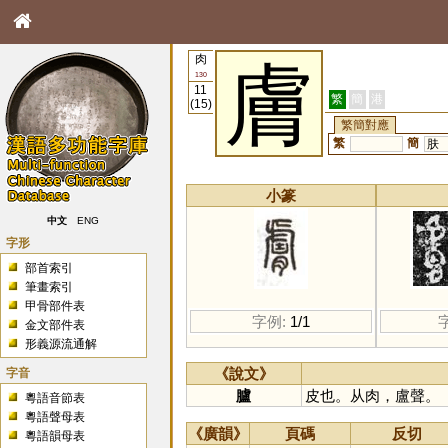
肉
膚
130
11
繁
簡
港
(15)
繁簡對應
繁
簡
肤
小篆
中文
ENG
字形
部首索引
筆畫索引
甲骨部件表
字例:
1/1
金文部件表
形義源流通解
字音
《說文》
臚
皮也。从肉，盧聲。
粵語音節表
粵語聲母表
《廣韻》
頁碼
反切
粵語韻母表