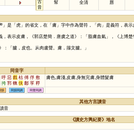
古
幫
全清
唇
音
虍
」是「
虎
」的省文，在「
膚
」字中作為聲符，「
肉
」是義符，表示
義，表示皮膚，《郭店楚簡．唐虞之道》：「脂膚血氣」，《上博楚
》：「臚，皮也。从肉盧聲。膚，籒文臚。」
同音字
乎
呼
惡
戲
枯
傅
俘
敷
膚色,膚淺,皮膚,身無完膚,身體髮膚
孚
挎
郛
幠
伕
鄜
罦
稃
桴
鈇
刳
滹
趺
跗
莩
姇
同韻
同韻同調
同聲同調
尃
衭
虖
痡
寣
歑
鳺
膴
垀
荴
璷
桍
雽
橭
怤
糐
其他方言讀音
紨
綒
跍
邞
砆
柎
胕
麩
讀音
泭
虍
《讀史方輿紀要》地名