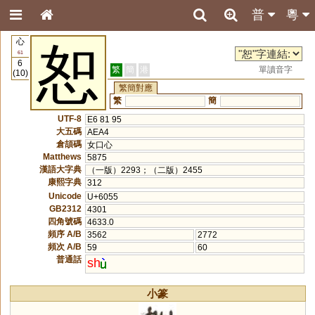
普
粵
心
恕
61
6
繁
簡
港
單讀音字
(10)
繁簡對應
繁
簡
UTF-8
E6 81 95
大五碼
AEA4
倉頡碼
女口心
Matthews
5875
漢語大字典
（一版）2293；（二版）2455
康熙字典
312
Unicode
U+6055
GB2312
4301
四角號碼
4633.0
頻序 A/B
3562
2772
頻次 A/B
59
60
普通話
sh
小篆