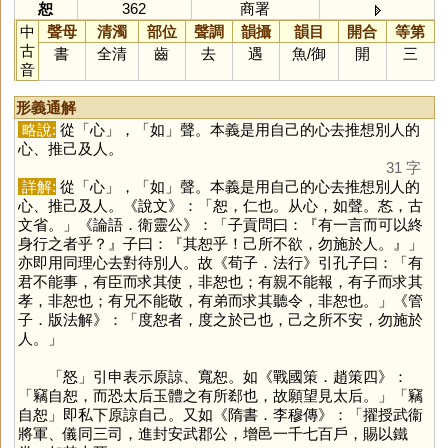
恕
362
商署
中
聲母
清濁
部位
聲調
韻攝
韻目
開合
等第
古
書
全清
齒
去
遇
魚
/
御
開
三
音
形義通解
略說:
從「
心
」，「
如
」聲。本義是用自己的心去推想別人的
心、推己及人。
31 字
詳解:
從「
心
」，「
如
」聲。本義是用自己的心去推想別人的
心、推己及人。《說文》：「恕，仁也。从心，如聲。㣽，古
文省。」《論語．衛靈公》：「子貢問曰：『有一言而可以終
身行之者乎？』子曰：『其恕乎！己所不欲，勿施於人。』」
亦即用同理心去對待別人。故《荀子．法行》引孔子曰：「有
君不能事，有臣而求其使，非恕也；有親不能報，有子而求其
孝，非恕也；有兄不能敬，有弟而求其聽令，非恕也。」《管
子．版法解》：「度恕者，度之於己也，己之所不安，勿施於
人。」
「
怒
」引申表示原諒、寬恕。如《戰國策．趙策四》：
「竊自恕，而恐太后玉體之有所郄也，故願望見太后。」「竊
自恕」即私下原諒自己。又如《隋書．李穆傳》：「擢授武衞
將軍、儀同三司，進封安武郡公，增邑一千七百戶，賜以鐵