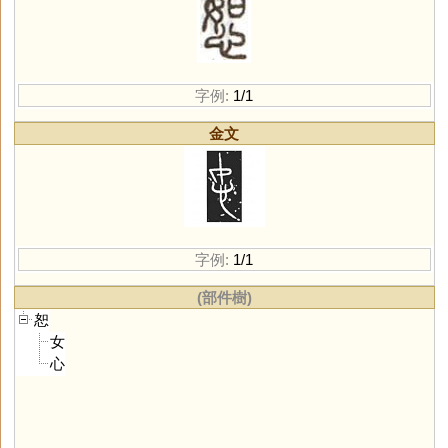
字例:
1/1
金文
字例:
1/1
(部件樹)
恕
女
心