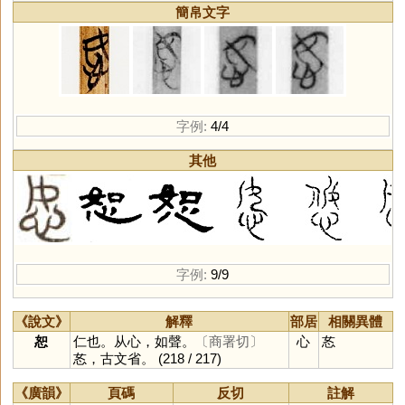
簡帛文字
字例:
4/4
其他
字例:
9/9
《說文》
解釋
部居
相關異體
恕
仁也。从心，如聲。
〔商署切〕
心
㣽
㣽，古文省。
(218 / 217)
《廣韻》
頁碼
反切
註解