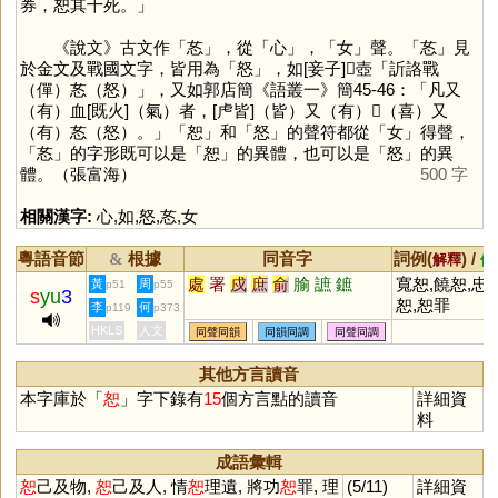
券，恕其十死。」
《說文》古文作「
㣽
」，從「
心
」，「
女
」聲。「
㣽
」見
於金文及戰國文字，皆用為「
怒
」，如[妾子]𧊒壺「訢詻戰
（僤）㣽（怒）」，又如郭店簡《語叢一》簡45-46：「凡又
（有）血[既火]（氣）者，[虍皆]（皆）又（有）𢝫（喜）又
（有）㣽（怒）。」「
恕
」和「
怒
」的聲符都從「
女
」得聲，
「
㣽
」的字形既可以是「
恕
」的異體，也可以是「
怒
」的異
體。（張富海）
500 字
相關漢字:
心
,
如
,
怒
,
㣽
,
女
粵語音節
根據
同音字
詞例(
) /
&
解釋
備
處
署
戍
庶
俞
腧
謶
鏣
寬恕,饒恕,忠
黃
周
p51
p55
s
yu
3
恕,恕罪
李
何
p119
p373
HKLS
人文
同聲同韻
同韻同調
同聲同調
其他方言讀音
本字庫於「
恕
」字下錄有
15
個方言點的讀音
詳細資
料
成語彙輯
恕
己及物,
恕
己及人, 情
恕
理遺, 將功
恕
罪, 理
(5/11)
詳細資