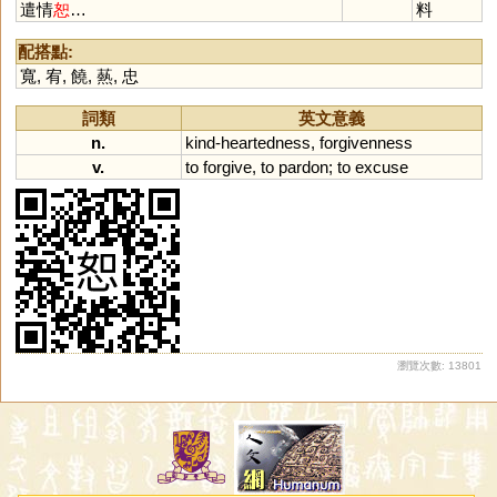
遣情
恕
…
料
配搭點:
寬
,
宥
,
饒
,
爇
,
忠
詞類
英文意義
n.
kind
-
heartedness
,
forgivenness
v.
to
forgive
,
to
pardon
;
to
excuse
瀏覽次數: 13801