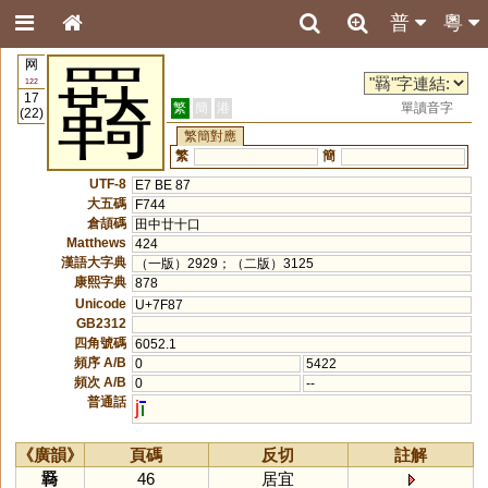
普
粵
网
羇
122
17
繁
簡
港
單讀音字
(22)
繁簡對應
繁
簡
UTF-8
E7 BE 87
大五碼
F744
倉頡碼
田中廿十口
Matthews
424
漢語大字典
（一版）2929；（二版）3125
康熙字典
878
Unicode
U+7F87
GB2312
四角號碼
6052.1
頻序 A/B
0
5422
頻次 A/B
0
--
普通話
j
《廣韻》
頁碼
反切
註解
羇
46
居宜