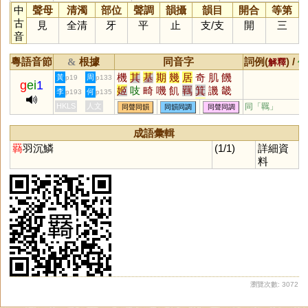
中
聲母
清濁
部位
聲調
韻攝
韻目
開合
等第
古
見
全清
牙
平
止
支
/
支
開
三
音
粵語音節
根據
同音字
詞例(
) /
&
解釋
備
機
其
基
期
幾
居
奇
肌
饑
黃
周
p19
p133
g
ei
1
姬
吱
畸
嘰
飢
羈
箕
譏
畿
李
何
p193
p135
几
剞
禨
鞿
犄
碁
丌
磯
璣
HKLS
人文
同「
羈
」
同聲同韻
同韻同調
同聲同調
乩
觭
錤
簊
鄿
諅
敧
踦
萁
踑
鐖
稘
唭
刉
机
成語彙輯
羇
羽沉鱗
(1/1)
詳細資
料
瀏覽次數: 3072