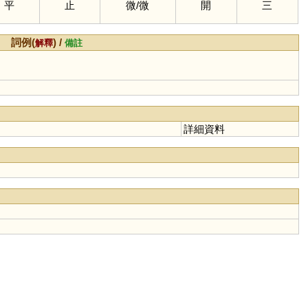
平
止
微
/
微
開
三
詞例(
) /
解釋
備註
詳細資料