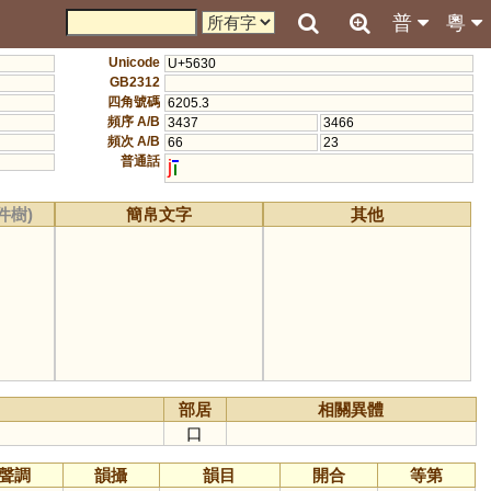
普
粵
Unicode
U+5630
GB2312
四角號碼
6205.3
頻序 A/B
3437
3466
頻次 A/B
66
23
普通話
j
件樹)
簡帛文字
其他
部居
相關異體
口
聲調
韻攝
韻目
開合
等第