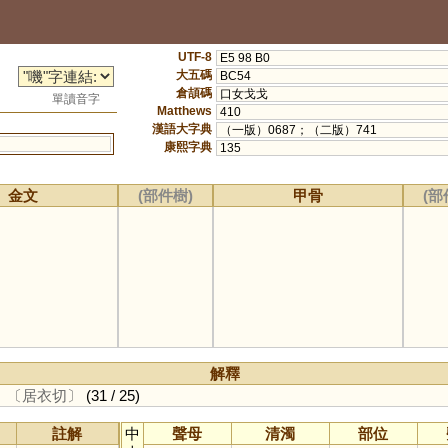
UTF-8
E5 98 B0
大五碼
BC54
倉頡碼
口女戈戈
單讀音字
Matthews
410
漢語大字典
（一版）0687；（二版）741
康熙字典
135
金文
(部件樹)
甲骨
(部
解釋
。
〔居衣切〕
(31 / 25)
註解
中
聲母
清濁
部位