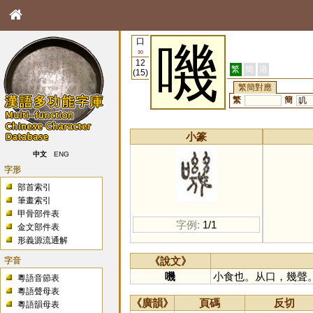
口
嘰
30
12
繁
簡
港
(15)
繁簡對應
繁
簡
叽
小篆
中文
ENG
字形
部首索引
筆畫索引
甲骨部件表
字例:
1/1
金文部件表
形義源流通解
字音
《說文》
嘰
小食也。从口，幾聲
粵語音節表
粵語聲母表
《廣韻》
頁碼
反切
粵語韻母表