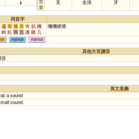
古
見
全清
牙
音
同音字
其
基
期
幾
居
奇
肌
饑
嘰嘰喳喳
吱
畸
飢
羈
箕
譏
畿
几
禨
鞿
犄
碁
丌
磯
璣
乩
同韻
同韻同調
同聲同調
錤
簊
鄿
諅
敧
踦
萁
踑
鐖
稘
唭
刉
机
其他方言讀音
讀音
英文意義
al
;
a
sound
small
sound