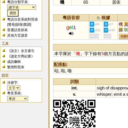
嘰
65
居依
粵語分類字表:
粵語音節
根據
&
粵語注音系統對照表
機
黃
周
[
聲母
|
韻母
|
聲調
]
p19
p27
g
ei
1
姬
普通話音節表
李
何
p311
p135
剞
其他方言讀音
HKLS
人文
同聲
觭
工具
羇
《說文》全文索引
本字庫於「
嘰
」字下錄有
5
個方言點的
《讀史方輿紀要》
成語彙輯
配搭點:
繁簡對照表
咕
,
啦
,
嚕
設定
詞類
冷僻字:
int.
sigh
of
disapprov
粵音系統:
v.
whisper
;
emit
a