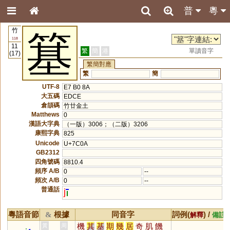
普
粵
竹
簊
118
11
繁
簡
港
單讀音字
(17)
繁簡對應
繁
簡
UTF-8
E7 B0 8A
大五碼
EDCE
倉頡碼
竹廿金土
Matthews
0
漢語大字典
（一版）3006；（二版）3206
康熙字典
825
Unicode
U+7C0A
GB2312
四角號碼
8810.4
頻序 A/B
0
--
頻次 A/B
0
--
普通話
j
粵語音節
根據
同音字
詞例(
) /
&
解釋
備註
機
其
基
期
幾
居
奇
肌
饑
黃
周