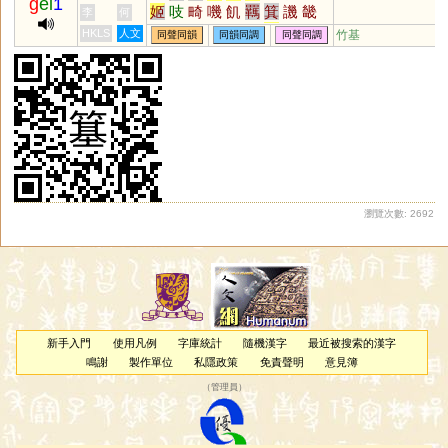
g
ei
1
姬
吱
畸
嘰
飢
羈
箕
譏
畿
李
何
几
剞
禨
鞿
犄
碁
丌
磯
璣
HKLS
人文
竹基
同聲同韻
同韻同調
同聲同調
乩
觭
錤
鄿
諅
敧
踦
萁
踑
羇
鐖
稘
唭
刉
机
瀏覽次數: 2692
新手入門
使用凡例
字庫統計
隨機漢字
最近被搜索的漢字
鳴謝
製作單位
私隱政策
免責聲明
意見簿
（
管理員
）