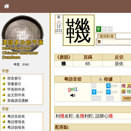
革
鞿
177
12
繁
簡
港
(21)
繁簡對應
繁
《廣韻》
頁碼
反切
鞿
65
居依
中文
ENG
字形
部首索引
粵語音節
根據
&
筆畫索引
機
黃
周
p194
g
ei
1
甲骨部件表
姬
李
何
p311
p135
金文部件表
几
HKLS
人文
同聲
形義源流通解
觭
羇
字音
利
鞿
名鞚, 名
鞿
利鞚, 語阱心
鞿
粵語音節表
粵語聲母表
配搭點:
粵語韻母表