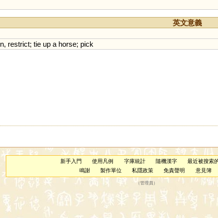
英文意義
in
,
restrict
;
tie
up
a
horse
;
pick
新手入門
使用凡例
字庫統計
隨機漢字
最近被搜索
鳴謝
製作單位
私隱政策
免責聲明
意見簿
（
管理員
）