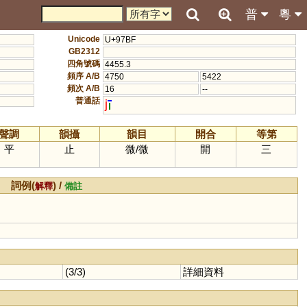
普
粵
Unicode
U+97BF
GB2312
四角號碼
4455.3
頻序 A/B
4750
5422
頻次 A/B
16
--
普通話
j
聲調
韻攝
韻目
開合
等第
平
止
微
/
微
開
三
詞例(
) /
解釋
備註
(3/3)
詳細資料