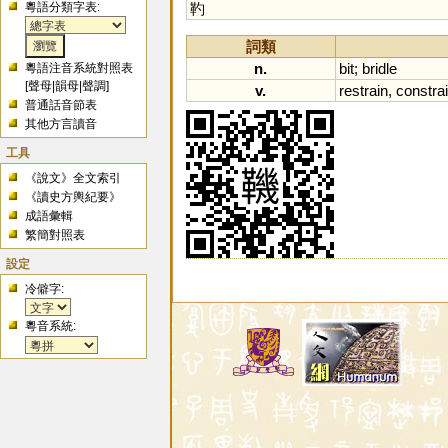
粵語分類字表:
靮
詞類
n.
bit
;
bridle
粵語注音系統對照表
[
聲母
|
韻母
|
聲調
]
v.
restrain
,
constra
普通話音節表
其他方言讀音
工具
《說文》全文索引
《讀史方輿紀要》
成語彙輯
繁簡對照表
設定
冷僻字:
粵音系統: