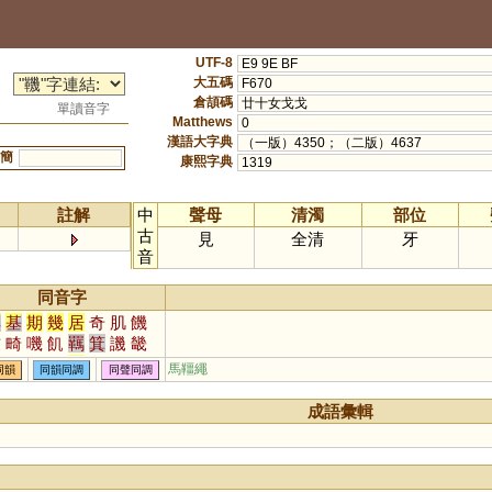
UTF-8
E9 9E BF
大五碼
F670
倉頡碼
廿十女戈戈
單讀音字
Matthews
0
漢語大字典
（一版）4350；（二版）4637
簡
康熙字典
1319
註解
中
聲母
清濁
部位
古
見
全清
牙
音
同音字
其
基
期
幾
居
奇
肌
饑
吱
畸
嘰
飢
羈
箕
譏
畿
剞
禨
犄
碁
丌
磯
璣
乩
馬韁繩
同韻
同韻同調
同聲同調
錤
簊
鄿
諅
敧
踦
萁
踑
鐖
稘
唭
刉
机
成語彙輯