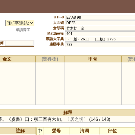
UTF-8
E7 A8 98
大五碼
DEF8
倉頡碼
竹木廿一金
單讀音字
Matthews
401
漢語大字典
（一版）2611；（二版）2796
簡
康熙字典
783
金文
(部件樹)
甲骨
(部
解釋
聲。《虞書》曰：稘三百有六旬。
〔居之切〕
(146 / 143)
註解
中
聲母
清濁
部位