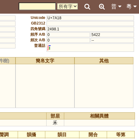
普
粵
Unicode
U+7A18
GB2312
四角號碼
2498.1
頻序 A/B
0
5422
頻次 A/B
0
--
普通話
j
件樹)
簡帛文字
其他
部居
相關異體
禾
聲調
韻攝
韻目
開合
等第