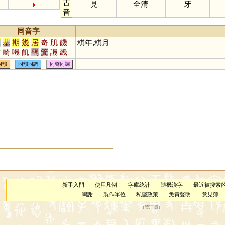
古
見
全清
牙
音
同音字
其
基
期
幾
居
奇
肌
饑
稘年,稘月
吱
畸
嘰
飢
羈
箕
譏
畿
剞
禨
鞿
犄
碁
丌
磯
璣
同韻
同韻同調
同聲同調
觭
錤
簊
鄿
諅
敧
踦
萁
羇
鐖
唭
刉
机
新手入門
使用凡例
字庫統計
隨機漢字
最近被搜索
鳴謝
製作單位
私隱政策
免責聲明
意見簿
（
管理員
）