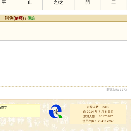
平
止
之
/
之
開
三
詞例(
) /
解釋
備註
瀏覽次數: 3273
在線人數： 2389
的漢字
自 2014 年 7 月 8 日起
瀏覽人數： 80175787
使用次數： 294117557