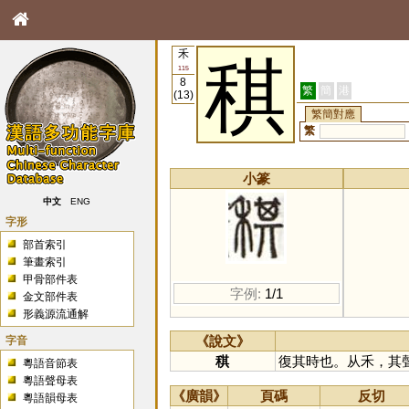
禾
稘
115
8
繁
簡
港
(13)
繁簡對應
繁
小篆
中文
ENG
字形
部首索引
筆畫索引
甲骨部件表
字例:
1/1
金文部件表
形義源流通解
字音
《說文》
稘
復其時也。从禾，其
粵語音節表
粵語聲母表
《廣韻》
頁碼
反切
粵語韻母表