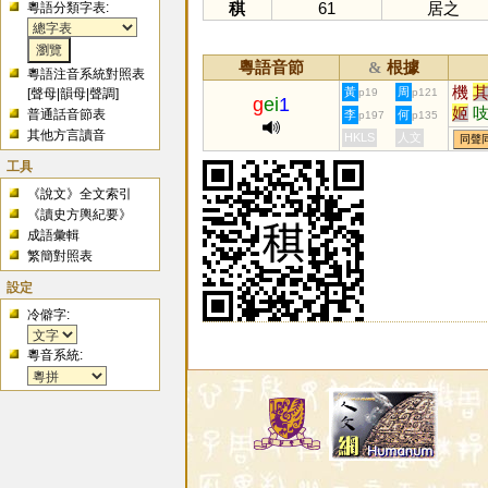
稘
61
居之
粵語分類字表:
粵語音節
根據
&
粵語注音系統對照表
機
黃
周
[
聲母
|
韻母
|
聲調
]
p19
p121
g
ei
1
姬
普通話音節表
李
何
p197
p135
几
其他方言讀音
HKLS
人文
同聲
乩
工具
踑
《說文》全文索引
《讀史方輿紀要》
成語彙輯
繁簡對照表
設定
冷僻字:
粵音系統: