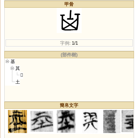
甲骨
字例:
1/1
(部件樹)
基
其
𠀠
土
簡帛文字