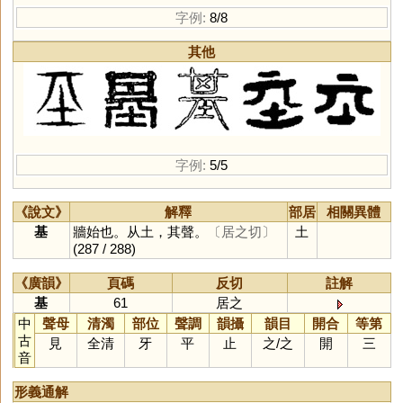
字例:
8/8
其他
字例:
5/5
《說文》
解釋
部居
相關異體
基
牆始也。从土，其聲。
〔居之切〕
土
(287 / 288)
《廣韻》
頁碼
反切
註解
基
61
居之
中
聲母
清濁
部位
聲調
韻攝
韻目
開合
等第
古
見
全清
牙
平
止
之
/
之
開
三
音
形義通解