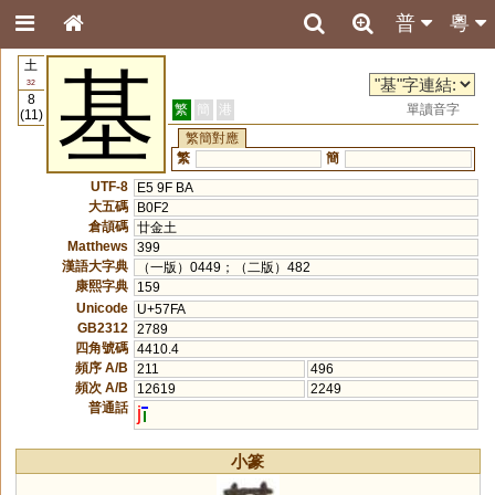
普
粵
土
基
32
8
繁
簡
港
單讀音字
(11)
繁簡對應
繁
簡
UTF-8
E5 9F BA
大五碼
B0F2
倉頡碼
廿金土
Matthews
399
漢語大字典
（一版）0449；（二版）482
康熙字典
159
Unicode
U+57FA
GB2312
2789
四角號碼
4410.4
頻序 A/B
211
496
頻次 A/B
12619
2249
普通話
j
小篆