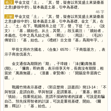
略說:
甲金文從「
土
」，「
其
」聲，疑會以筲箕盛土來築臺基
之意(參徐中舒)，疑本義是土基，引申為基礎。
46 字
詳解:
甲金文從「
土
」，「
其
」聲，疑會以筲箕盛土來築臺基
之意(參徐中舒)，疑本義是土基，引申為基礎。金文「
其
」在
上，「
土
」在下。戰國簡帛上從「
丌
」聲，下從「
土
」。《說
文》：「基，牆始也。从土，其聲。」段玉裁注：「牆始者，
本義也。引申之爲凡始之偁。〈釋詁〉、〈周語〉、《毛詩》
傳皆曰：『基，始也。』《禮經》古文借『基』爲期年字。」
甲骨文用作方國名，《合集》6570：「子商翦基方」，表
示子商攻伐基方。
金文通假為期限的「
期
」，子璋鐘：「沬(彌)壽無基
(期)」，「彌壽」即終壽，表示得享天年，長壽沒有期限，相
當於「萬壽無疆」。《漢書．韋賢傳》：「開賜皇帝眉壽亡
疆。」
戰國竹簡表示基礎，《郭店楚簡．語叢四》簡13-14：「不
與智謀，是謂自欺。早與智謀，是謂重基。」「重基」猶言
「慎始」，指重視起始。意謂不採納智者的謀慮，可說是欺騙
自己。預先採用智者的計謀，可說是重視基礎、開始。《爾
雅．釋詁》：「基，始也。」