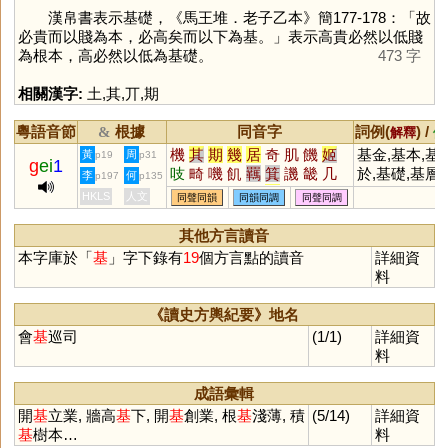
漢帛書表示基礎，《馬王堆．老子乙本》簡177-178：「故
必貴而以賤為本，必高矣而以下為基。」表示高貴必然以低賤
為根本，高必然以低為基礎。
473 字
相關漢字:
土
,
其
,
丌
,
期
粵語音節
根據
同音字
詞例(
) /
&
解釋
備
機
其
期
幾
居
奇
肌
饑
姬
基金,基本,基
黃
周
p19
p31
g
ei
1
吱
畸
嘰
飢
羈
箕
譏
畿
几
於,基礎,基層,
李
何
p197
p135
剞
禨
鞿
犄
碁
丌
磯
璣
乩
基地,基準,基
HKLS
人文
同聲同韻
同韻同調
同聲同調
觭
錤
簊
鄿
諅
敧
踦
萁
踑
羇
鐖
稘
唭
刉
机
其他方言讀音
本字庫於「
基
」字下錄有
19
個方言點的讀音
詳細資
料
《讀史方輿紀要》地名
會
基
巡司
(1/1)
詳細資
料
成語彙輯
開
基
立業, 牆高
基
下, 開
基
創業, 根
基
淺薄, 積
(5/14)
詳細資
基
樹本…
料