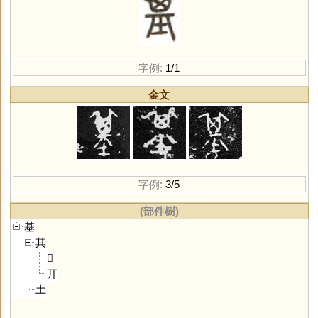
字例:
1/1
金文
字例:
3/5
(部件樹)
基
其
𠀠
丌
土