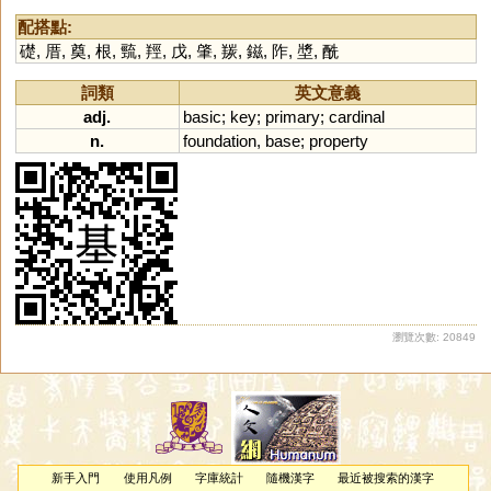
配搭點:
礎
,
厝
,
奠
,
根
,
巰
,
羥
,
戊
,
肇
,
羰
,
鎡
,
阼
,
墏
,
酰
詞類
英文意義
adj.
basic
;
key
;
primary
;
cardinal
n.
foundation
,
base
;
property
瀏覽次數: 20849
新手入門
使用凡例
字庫統計
隨機漢字
最近被搜索的漢字