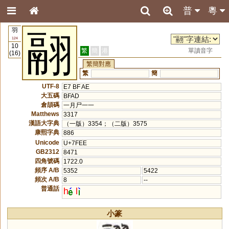
普
粵
羽
翮
124
10
繁
簡
港
單讀音字
(16)
繁簡對應
繁
簡
UTF-8
E7 BF AE
大五碼
BFAD
倉頡碼
一月尸一一
Matthews
3317
漢語大字典
（一版）3354；（二版）3575
康熙字典
886
Unicode
U+7FEE
GB2312
8471
四角號碼
1722.0
頻序 A/B
5352
5422
頻次 A/B
8
--
普通話
h
l
小篆