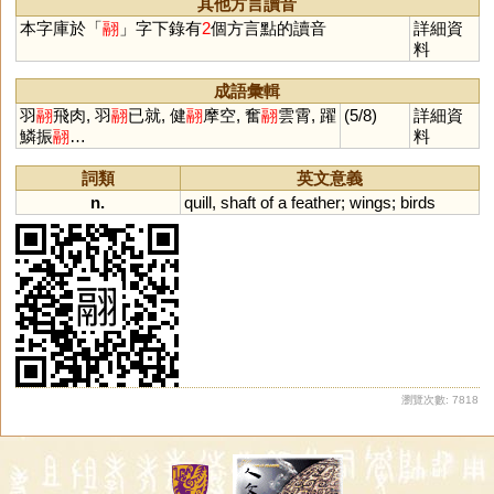
其他方言讀音
本字庫於「
翮
」字下錄有
2
個方言點的讀音
詳細資
料
成語彙輯
羽
翮
飛肉, 羽
翮
已就, 健
翮
摩空, 奮
翮
雲霄, 躍
(5/8)
詳細資
鱗振
翮
…
料
詞類
英文意義
n.
quill
,
shaft
of
a
feather
;
wings
;
birds
瀏覽次數: 7818