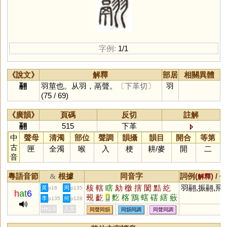
字例:
1/1
《說文》
解釋
部居
相關異體
翮
羽莖也。从羽，鬲聲。
〔下革切〕
羽
(75 / 69)
《廣韻》
頁碼
反切
註解
翮
515
下革
中
聲母
清濁
部位
聲調
韻攝
韻目
開合
等第
古
匣
全濁
喉
入
梗
耕
/
麥
開
二
音
粵語音節
根據
同音字
詞例(
) /
&
解釋
備
核
轄
瞎
劾
檄
搳
閡
黠
紇
羽翮,振翮,飛
黃
周
p18
p135
h
at
6
覡
齕
𦵯
麧
楁
鶷
螛
磍
縖
薂
李
何
p135
p128
蒚
獥
覈
礉
舝
籺
HKLS
人文
同聲同韻
同韻同調
同聲同調