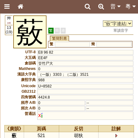
普
粵
艸
薂
140
13
繁
簡
港
單讀音字
(19)
繁簡對應
繁
簡
UTF-8
E8 96 82
大五碼
EE4F
倉頡碼
廿竹尸大
Matthews
0
漢語大字典
（一版）3303；（二版）3521
康熙字典
988
Unicode
U+8582
GB2312
四角號碼
4424.8
頻序 A/B
0
--
頻次 A/B
0
--
普通話
x
《廣韻》
頁碼
反切
註解
薂
521
胡狄