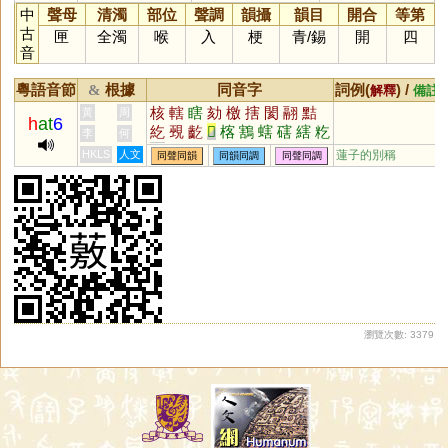
中
聲母
清濁
部位
聲調
韻攝
韻目
開合
等第
古
匣
全濁
喉
入
梗
青
/
錫
開
四
音
粵語音節
根據
同音字
詞例(
) /
&
解釋
備註
核
轄
瞎
劾
檄
搳
閡
翮
黠
黃
周
h
at
6
紇
覡
齕
𦵯
楁
鶷
螛
磍
縖
籺
李
何
蒚
舝
獥
麧
礉
覈
HKLS
人文
蓮子的別稱
同聲同韻
同韻同調
同聲同調
瀏覽次數: 3379