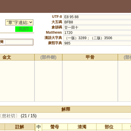
UTF-8
E8 95 88
大五碼
BFB8
倉頡碼
廿一田十
異讀字
Matthews
1720
漢語大字典
（一版）3289；（二版）3506
簡
康熙字典
985
金文
(部件樹)
甲骨
(部
解釋
〔慈衽切〕
(21 / 15)
註解
中
聲母
清濁
部位