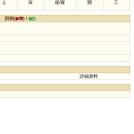
上
深
侵
/
寢
開
三
詞例(
) /
解釋
備註
詳細資料