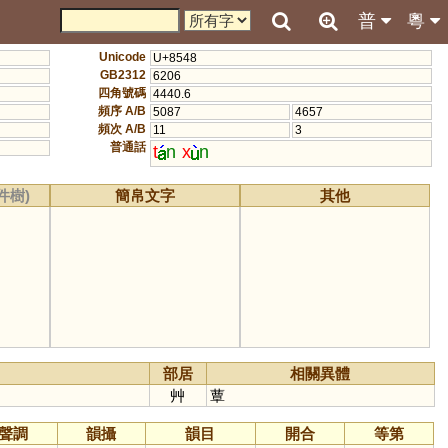
普
粵
Unicode
U+8548
GB2312
6206
四角號碼
4440.6
頻序 A/B
5087
4657
頻次 A/B
11
3
普通話
t
n
x
n
件樹)
簡帛文字
其他
部居
相關異體
艸
蕈
聲調
韻攝
韻目
開合
等第