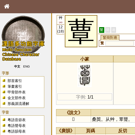
艸
蕈
140
12
繁
簡
港
(18)
繁簡對應
繁
小篆
中文
ENG
字形
部首索引
筆畫索引
甲骨部件表
字例:
1/1
金文部件表
形義源流通解
字音
《說文》
𧅸
桑䓴。从艸，覃聲。
粵語音節表
粵語聲母表
《廣韻》
頁碼
反切
粵語韻母表