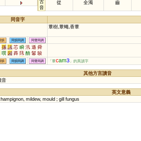
古
從
全濁
齒
音
同音字
蕈樹,蕈蠅,香蕈
同韻
同韻同調
同聲同調
迅
孫
訊
芯
瞬
汛
遜
舜
巽
噀
囟
蕣
阠
酳
鬊
鵔
潠
眴
簨
瞚
愻
c
am
3
「蕈
」的異讀字
同韻
同韻同調
同聲同調
其他方言讀音
讀音
英文意義
champignon
,
mildew
,
mould
;
gill
fungus