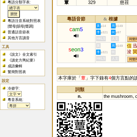
蕈
329
慈荏
粵語分類字表:
粵語音節
根據
&
粵語注音系統對照表
黃
周
[
聲母
|
韻母
|
聲調
]
p14
p149
c
am
5
普通話音節表
李
何
p321
p97
其他方言讀音
HKLS
人文
同聲
信
黃
周
p149
工具
s
eon
3
浚
李
何
p321
《說文》全文索引
濬
HKLS
人文
同聲
《讀史方輿紀要》
成語彙輯
繁簡對照表
本字庫於「
蕈
」字下錄有
4
個方言點的
設定
冷僻字:
詞類
n.
the
mushroom
,
粵音系統: