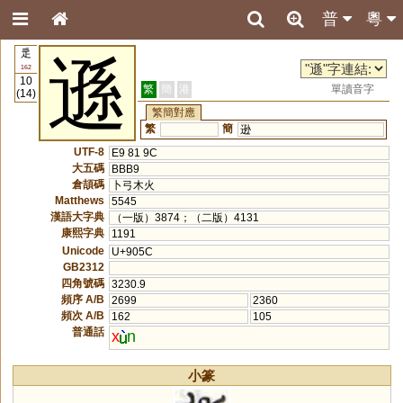
普
粵
辵
遜
162
10
繁
簡
港
單讀音字
(14)
繁簡對應
繁
簡
逊
UTF-8
E9 81 9C
大五碼
BBB9
倉頡碼
卜弓木火
Matthews
5545
漢語大字典
（一版）3874；（二版）4131
康熙字典
1191
Unicode
U+905C
GB2312
四角號碼
3230.9
頻序 A/B
2699
2360
頻次 A/B
162
105
普通話
x
n
小篆