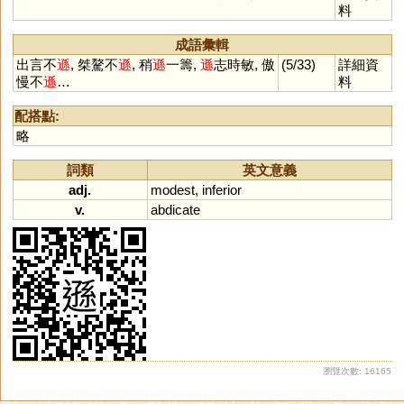
料
成語彙輯
出言不
遜
, 桀驁不
遜
, 稍
遜
一籌,
遜
志時敏, 傲
(5/33)
詳細資
慢不
遜
…
料
配搭點:
略
詞類
英文意義
adj.
modest
,
inferior
v.
abdicate
瀏覽次數: 16165