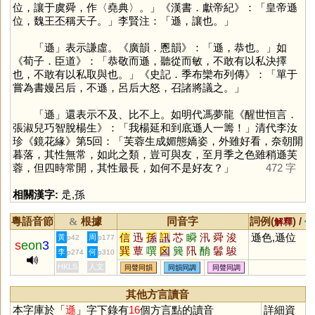
位，讓于虞舜，作〈堯典〉。」《漢書．獻帝紀》：「皇帝遜
位，魏王丕稱天子。」李賢注：「遜，讓也。」
「
遜
」表示謙虛。《廣韻．慁韻》：「遜，恭也。」如
《荀子．臣道》：「恭敬而遜，聽從而敏，不敢有以私決擇
也，不敢有以私取與也。」《史記．季布欒布列傳》：「單于
嘗為書嫚呂后，不遜，呂后大怒，召諸將議之。」
「
遜
」還表示不及、比不上。如明代馮夢龍《醒世恒言．
張淑兒巧智脫楊生》：「我楊延和到底遜人一籌！」清代李汝
珍《鏡花緣》第5回：「芙蓉生成媚態嬌姿，外雖好看，奈朝開
暮落，其性無常，如此之類，豈可與友，至月季之色雖稍遜芙
蓉，但四時常開，其性最長，如何不是好友？」
472 字
相關漢字:
辵
,
孫
粵語音節
根據
同音字
詞例(
) /
&
解釋
備
信
迅
孫
訊
芯
瞬
汛
舜
浚
遜色,遜位
黃
周
p42
p177
s
eon
3
巽
蕈
噀
囟
簨
阠
酳
鬊
鵔
李
何
p274
p310
濬
潠
眴
蕣
瞚
愻
HKLS
人文
同聲同韻
同韻同調
同聲同調
其他方言讀音
本字庫於「
遜
」字下錄有
16
個方言點的讀音
詳細資