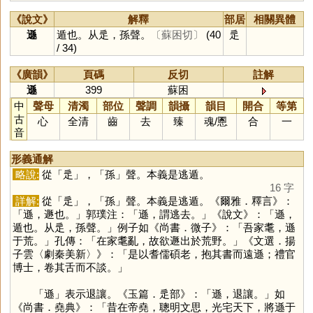
《說文》
解釋
部居
相關異體
遜
遁也。从辵，孫聲。
〔蘇困切〕
(40
辵
/ 34)
《廣韻》
頁碼
反切
註解
遜
399
蘇困
中
聲母
清濁
部位
聲調
韻攝
韻目
開合
等第
古
心
全清
齒
去
臻
魂
/
慁
合
一
音
形義通解
略說:
從「
辵
」，「
孫
」聲。本義是逃遁。
16 字
詳解:
從「
辵
」，「
孫
」聲。本義是逃遁。《爾雅．釋言》：
「遜，遯也。」郭璞注：「遜，謂逃去。」《說文》：「遜，
遁也。从辵，孫聲。」例子如《尚書．微子》：「吾家耄，遜
于荒。」孔傳：「在家耄亂，故欲遯出於荒野。」《文選．揚
子雲〈劇秦美新〉》：「是以耆儒碩老，抱其書而遠遜；禮官
博士，卷其舌而不談。」
「
遜
」表示退讓。《玉篇．辵部》：「遜，退讓。」如
《尚書．堯典》：「昔在帝堯，聰明文思，光宅天下，將遜于