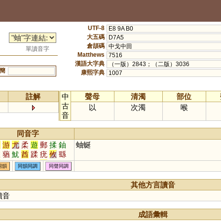
UTF-8
E8 9A B0
大五碼
D7A5
倉頡碼
中戈中田
單讀音字
Matthews
7516
漢語大字典
（一版）2843；（二版）3036
簡
康熙字典
1007
註解
中
聲母
清濁
部位
古
以
次濁
喉
音
同音字
油
游
尤
柔
遊
郵
揉
鈾
蚰蜒
悠
蕕
魷
酋
蹂
疣
攸
繇
猷
鞣
蝤
柚
泅
斿
蝣
輶
同韻
同韻同調
同聲同調
沋
庮
怞
浟
訧
逌
楢
楺
鍒
鑐
擩
厹
尢
偤
媃
騥
其他方言讀音
莤
秞
蝚
鶔
鰇
冘
囮
鯈
讀音
成語彙輯