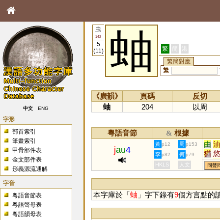
虫
蚰
142
5
繁
簡
港
(11)
繁簡對應
繁
《廣韻》
頁碼
反切
蚰
204
以周
中文
ENG
字形
部首索引
粵語音節
根據
&
筆畫索引
由
黃
周
p12
p153
j
au
4
甲骨部件表
猶
李
何
p82
p79
金文部件表
揄
HKLS
人文
同聲
形義源流通解
䌛
葇
字音
揂
本字庫於「
蚰
」字下錄有
9
個方言點的
粵語音節表
輮
粵語聲母表
粵語韻母表