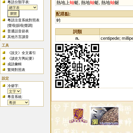
粵語分類字表:
熱地上
蚰
蜓, 熱地
蚰
蜓, 熱地
蚰
蜒
配搭點:
蚙
粵語注音系統對照表
[
聲母
|
韻母
|
聲調
]
詞類
普通話音節表
其他方言讀音
n.
centipede
;
millip
工具
《說文》全文索引
《讀史方輿紀要》
成語彙輯
繁簡對照表
設定
冷僻字:
粵音系統: