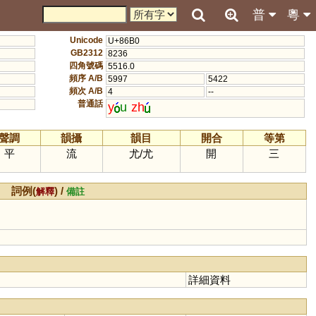
普
粵
Unicode
U+86B0
GB2312
8236
四角號碼
5516.0
頻序 A/B
5997
5422
頻次 A/B
4
--
普通話
y
u
zh
聲調
韻攝
韻目
開合
等第
平
流
尤
/
尤
開
三
詞例(
) /
解釋
備註
詳細資料