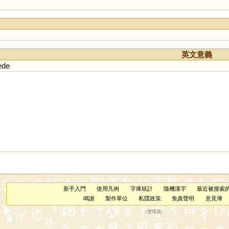
英文意義
ede
新手入門
使用凡例
字庫統計
隨機漢字
最近被搜索
鳴謝
製作單位
私隱政策
免責聲明
意見簿
（
管理員
）