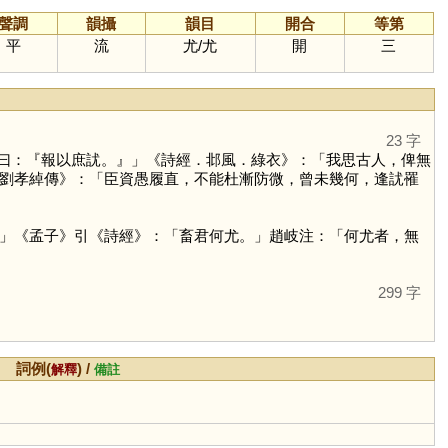
聲調
韻攝
韻目
開合
等第
平
流
尤
/
尤
開
三
23 字
曰：『報以庶訧。』」《詩經．邶風．綠衣》：「我思古人，俾無
劉孝綽傳》：「臣資愚履直，不能杜漸防微，曾未幾何，逢訧罹
」《孟子》引《詩經》：「畜君何尤。」趙岐注：「何尤者，無
299 字
詞例(
) /
解釋
備註