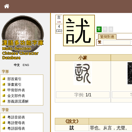
言
訧
149
4
繁
簡
港
(11)
繁簡對應
繁
小篆
中文
ENG
字形
部首索引
筆畫索引
甲骨部件表
字例:
1/1
金文部件表
形義源流通解
字音
粵語音節表
《說文》
粵語聲母表
訧
罪也。从言，尤聲。
粵語韻母表