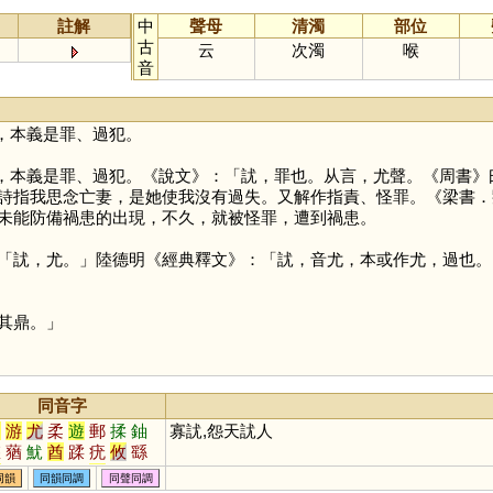
註解
中
聲母
清濁
部位
古
云
次濁
喉
音
，本義是罪、過犯。
，本義是罪、過犯。《說文》：「訧，罪也。从言，尤聲。《周書》
詩指我思念亡妻，是她使我沒有過失。又解作指責、怪罪。《梁書．
未能防備禍患的出現，不久，就被怪罪，遭到禍患。
「訧，尤。」陸德明《經典釋文》：「訧，音尤，本或作尤，過也。
其鼎。」
同音字
油
游
尤
柔
遊
郵
揉
鈾
寡訧,怨天訧人
悠
蕕
魷
酋
蹂
疣
攸
繇
猷
鞣
蝤
柚
泅
斿
蚰
蝣
同韻
同韻同調
同聲同調