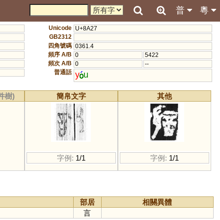
普
粵
Unicode
U+8A27
GB2312
四角號碼
0361.4
頻序 A/B
0
5422
頻次 A/B
0
--
普通話
y
u
件樹)
簡帛文字
其他
字例:
1/1
字例:
1/1
部居
相關異體
言