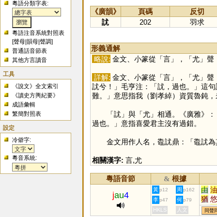
粵語分類字表:
《廣韻》
頁碼
反切
訧
202
羽求
粵語注音系統對照表
[
聲母
|
韻母
|
聲調
]
形義通解
普通話音節表
略說:
金文、小篆從「
言
」，「
尤
」聲
其他方言讀音
工具
詳解:
金文、小篆從「
言
」，「
尤
」聲
訧兮！」毛亨注：「訧，過也。」這句
《說文》全文索引
難。」意思指我（劉孝綽）資質魯鈍，
《讀史方輿紀要》
成語彙輯
「
訧
」與「
尤
」相通。《廣雅》：
繁簡對照表
過也。」意指喜愛君主沒有過錯。
設定
冷僻字:
金文用作人名，鼄訧鼎：「鼄訧為
粵音系統:
相關漢字:
言
,
尤
粵語音節
根據
&
由
黃
周
p12
p162
j
au
4
猶
李
何
p47
p79
揄
HKLS
人文
同聲