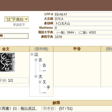
UTF-8
E8 A8 A7
大五碼
D7CA
倉頡碼
卜口戈大山
單讀音字
Matthews
0
漢語大字典
（一版）3944；（二版）4202
簡
康熙字典
1078
金文
(部件樹)
甲骨
(部
訧
言
舌
一
尤
字例:
1/1
又
手
一
解釋
《周書》曰：報以庶訧。
〔羽求切〕
(57 / 51)