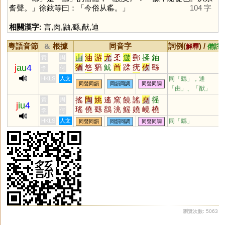
䚻聲。」徐鉉等曰：「今俗从䍃。」
104 字
相關漢字:
言
,
肉
,
鼬
,
繇
,
猷
,
迪
粵語音節
根據
同音字
詞例(
) /
&
解釋
備註
由
油
游
尤
柔
遊
郵
揉
鈾
黃
周
j
au
4
猶
悠
蕕
魷
酋
蹂
疣
攸
繇
李
何
揄
猷
鞣
蝤
柚
泅
斿
蚰
蝣
HKLS
人文
同「繇」，通
同聲同韻
同韻同調
同聲同調
輶
厹
沋
怞
浟
訧
逌
楢
楺
「由」、「猷」
葇
鍒
鑐
擩
庮
尢
偤
媃
騥
搖
陶
姚
遙
窯
饒
謠
堯
徭
黃
周
j
iu
4
揂
莤
秞
蝚
鶔
鰇
冘
鯈
囮
瑤
僥
繇
鷂
洮
鰩
嬈
嶢
橈
李
何
輮
垚
猺
蟯
軺
脁
媱
傜
珧
愮
HKLS
人文
同「繇」
同聲同韻
同韻同調
同聲同調
榣
銚
蕘
颻
襓
嗂
顤
摿
烑
穘
瀏覽次數: 5063