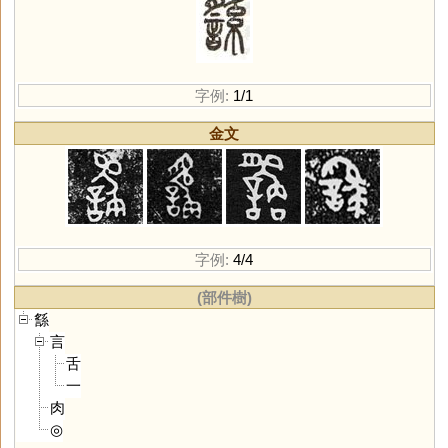
字例:
1/1
金文
字例:
4/4
(部件樹)
䌛
言
舌
一
肉
◎