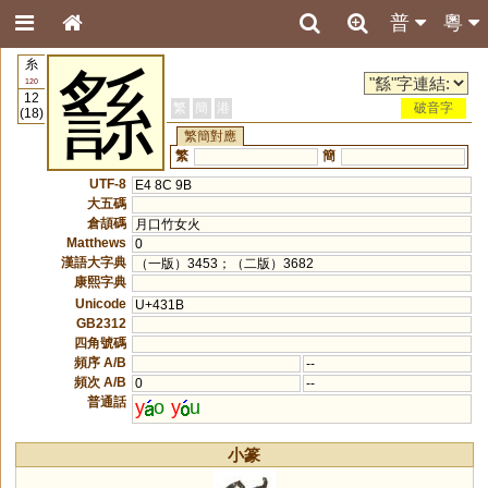
普
粵
糸
䌛
120
12
繁
簡
港
破音字
(18)
繁簡對應
繁
簡
UTF-8
E4 8C 9B
大五碼
倉頡碼
月口竹女火
Matthews
0
漢語大字典
（一版）3453；（二版）3682
康熙字典
Unicode
U+431B
GB2312
四角號碼
頻序 A/B
--
頻次 A/B
0
--
普通話
y
o
y
u
小篆