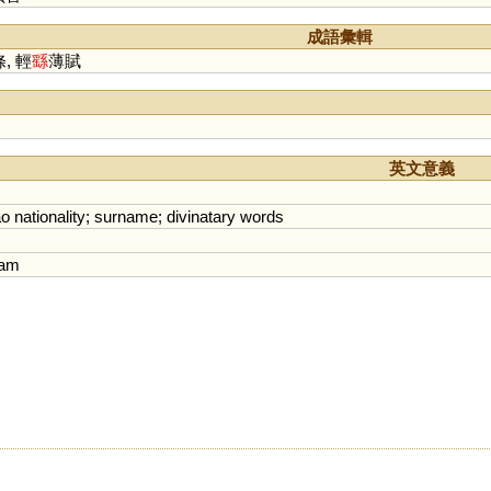
成語彙輯
, 輕
繇
薄賦
英文意義
ao
nationality
;
surname
;
divinatary
words
oam