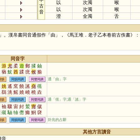
以
次濁
喉
古
以
次濁
喉
音
澄
全濁
舌
」。漢帛書同音通假作「
由
」，《馬王堆．老子乙本卷前古佚書》：「
同音字
油
游
尤
柔
遊
郵
揉
鈾
悠
蕕
魷
酋
蹂
疣
攸
揄
鞣
蝤
柚
泅
斿
蚰
蝣
輶
通「由」字
同韻
同韻同調
同聲同調
沋
庮
怞
浟
訧
逌
楢
楺
陶
姚
遙
窯
饒
謠
堯
徭
鍒
鑐
擩
厹
尢
偤
媃
騥
僥
鷂
洮
鰩
嬈
嶢
橈
垚
莤
秞
蝚
鶔
鰇
冘
囮
鯈
蟯
軺
䌛
脁
媱
愮
傜
珧
通「徭」字;通「謠」字
同韻
同韻同調
同聲同調
榣
蕘
颻
襓
嗂
顤
摿
烑
軸
袖
驟
宙
紂
鷲
冑
僦
酎
殧
駎
牰
僽
鯫
鮦
褎
籀
胄
卦兆的占辭
同韻
同韻同調
同聲同調
其他方言讀音
讀音