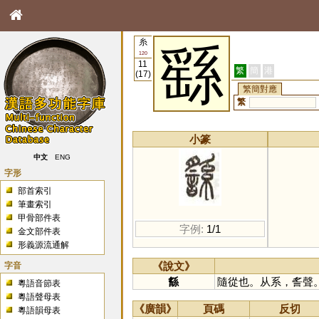
糸
繇
120
11
繁
簡
港
(17)
繁簡對應
繁
小篆
中文
ENG
字形
部首索引
筆畫索引
甲骨部件表
字例:
1/1
金文部件表
形義源流通解
字音
《說文》
䌛
隨從也。从系，䚻聲
粵語音節表
粵語聲母表
《廣韻》
頁碼
反切
粵語韻母表