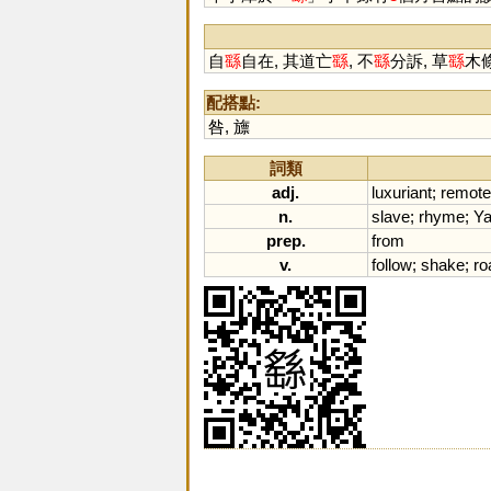
自
繇
自在, 其道亡
繇
, 不
繇
分訴, 草
繇
木條
配搭點:
咎
,
旚
詞類
adj.
luxuriant
;
remote
n.
slave
;
rhyme
;
Y
prep.
from
v.
follow
;
shake
;
r