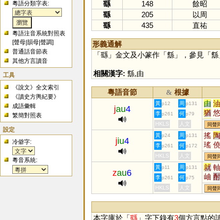
繇
148
餘昭
粵語分類字表:
繇
205
以周
繇
435
直祐
粵語注音系統對照表
[
聲母
|
韻母
|
聲調
]
形義通解
普通話音節表
「
繇
」金文及小篆作「
䌛
」，參見「
䌛
其他方言讀音
相關漢字:
䌛
,
由
工具
《說文》全文索引
粵語音節
根據
&
《讀史方輿紀要》
由
黃
周
p12
p131
成語彙輯
j
au
4
猶
李
何
p261
p79
繁簡對照表
猷
HKLS
人文
同聲
設定
䌛
搖
黃
周
p24
p131
j
iu
4
葇
冷僻字:
瑤
李
何
p261
p172
揂
猺
HKLS
人文
同聲
輮
粵音系統:
銚
就
黃
周
p11
p131
z
au
6
穘
岫
李
何
p261
p75
怞
HKLS
人文
同聲
本字庫於「
繇
」字下錄有
3
個方言點的