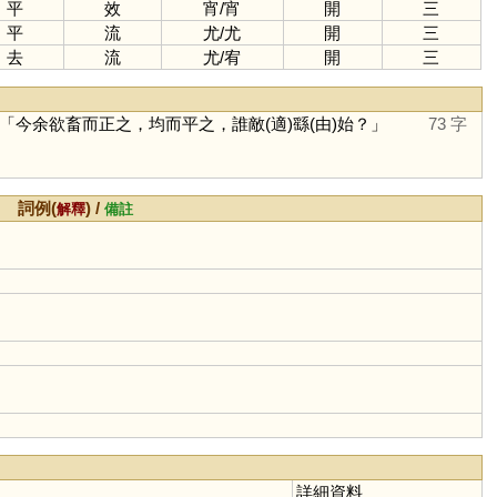
平
效
宵
/
宵
開
三
平
流
尤
/
尤
開
三
去
流
尤
/
宥
開
三
今余欲畜而正之，均而平之，誰敵(適)繇(由)始？」
73 字
詞例(
) /
解釋
備註
詳細資料