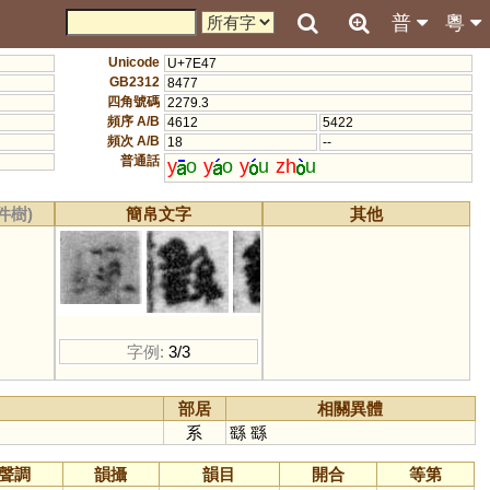
普
粵
Unicode
U+7E47
GB2312
8477
四角號碼
2279.3
頻序 A/B
4612
5422
頻次 A/B
18
--
普通話
y
o
y
o
y
u
zh
u
件樹)
簡帛文字
其他
字例:
3/3
部居
相關異體
系
繇
繇
聲調
韻攝
韻目
開合
等第