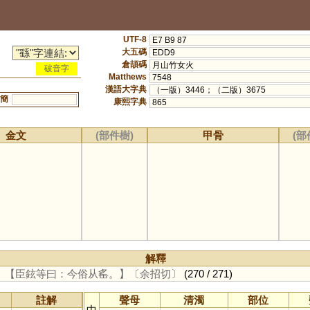
UTF-8
E7 B9 87
大五碼
EDD9
倉頡碼
月山竹女火
破音字
Matthews
7548
漢語大字典
（一版）3446；（二版）3675
簡
康熙字典
865
金文
(部件樹)
甲骨
(部
解釋
。
【臣鉉等曰：今俗从䍃。】
〔余招切〕
(270 / 271)
註解
聲母
清濁
部位
中