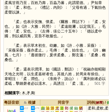
柔風甘雨乃至，百姓乃壽，百蟲乃蕃，此謂星德。」尹知章
注：「柔，和也。」《禮記．內則》：「父母有過，下氣怡色
柔聲以諫。」
「
柔
」也表示安撫、懷柔。《爾雅．釋詁下》：「柔，安
也。」如《詩．大雅．民勞》：「柔遠能邇，以定我王。」毛
傳：「柔，安也。」《左傳．僖公二十五年》：「德以柔中
國，刑以威四夷，宜吾不敢服也。」
「
柔
」表示草木初生、幼嫩。如《詩．小雅．采薇》：
「采薇采薇，薇亦柔止。」毛傳：「柔，始生也。」《詩．豳
風．七月》：「遵彼微行，爰求柔桑。」鄭玄箋：「柔桑，稚
桑也。」
「
柔
」還表示潤澤。如《國語．鄭語》：「祝融亦能昭顯
天地之光明，以生柔嘉材者也，其後八姓，於周未有侯伯。」
韋昭注：「柔，潤也。」《淮南子．說山》：「厲利劍者必以
柔砥，擊鍾磬者必以濡木。」高誘注：「柔，濡。」
501 字
相關漢字:
木
,
矛
,
剛
粵語音節
根據
同音字
詞例(
) /
&
解釋
備
由
油
游
尤
遊
郵
揉
鈾
猶
柔和,柔軟,柔
黃
周
p12
p76
j
au
4