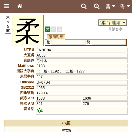
普
粵
木
柔
75
5
繁
簡
港
單讀音字
(9)
繁簡對應
繁
簡
UTF-8
E6 9F 94
大五碼
AC58
倉頡碼
弓竹木
Matthews
3133
漢語大字典
（一版）1192；（二版）1277
康熙字典
447
Unicode
U+67D4
GB2312
4065
四角號碼
1790.4
頻序 A/B
1538
1636
頻次 A/B
821
276
普通話
r
u
小篆