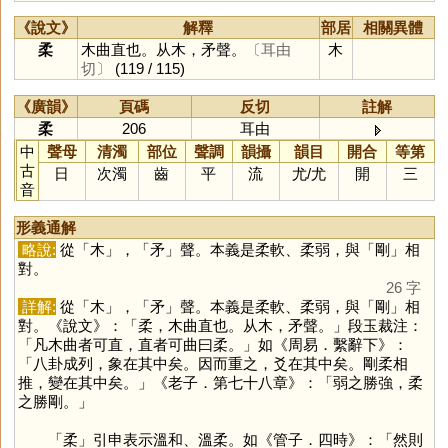
《說文》
解釋
部居
相關異體
柔
木曲直也。从木，矛聲。
〔耳由
木
切〕
(119 / 115)
《廣韻》
頁碼
反切
註解
柔
206
耳由
中
聲母
清濁
部位
聲調
韻攝
韻目
開合
等第
古
日
次濁
齒
平
流
尤
/
尤
開
三
音
形義通解
略說:
從「
木
」，「
矛
」聲。本義是柔軟、柔弱，與「
剛
」相
對。
26 字
詳解:
從「
木
」，「
矛
」聲。本義是柔軟、柔弱，與「
剛
」相
對。《說文》：「柔，木曲直也。从木，矛聲。」段玉裁注：
「凡木曲者可直，直者可曲曰柔。」如《周易．繫辭下》：
「八卦成列，象在其中矣。因而重之，爻在其中矣。剛柔相
推，變在其中矣。」《老子．第七十八章》：「弱之勝強，柔
之勝剛。」
「
柔
」引申表示溫和、溫柔。如《管子．四時》：「然則