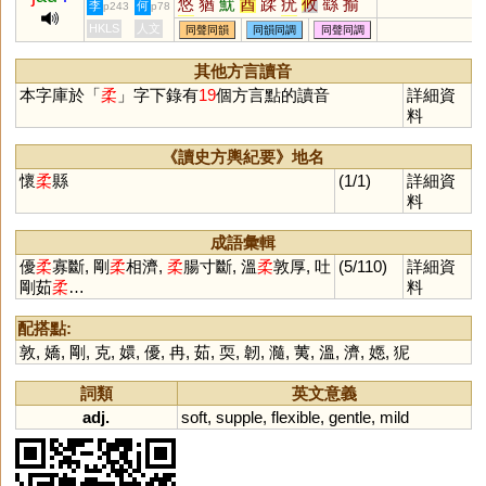
悠
蕕
魷
酋
蹂
疣
攸
繇
揄
李
何
p243
p78
猷
鞣
蝤
柚
泅
斿
蚰
蝣
輶
HKLS
人文
同聲同韻
同韻同調
同聲同調
䌛
怞
浟
庮
訧
逌
楢
楺
葇
鍒
鑐
擩
厹
尢
偤
媃
騥
揂
其他方言讀音
莤
秞
蝚
鶔
鰇
囮
沋
冘
輮
本字庫於「
柔
」字下錄有
19
個方言點的讀音
詳細資
鯈
料
《讀史方輿紀要》地名
懷
柔
縣
(1/1)
詳細資
料
成語彙輯
優
柔
寡斷, 剛
柔
相濟,
柔
腸寸斷, 溫
柔
敦厚, 吐
(5/110)
詳細資
剛茹
柔
…
料
配搭點:
敦
,
嬌
,
剛
,
克
,
嬛
,
優
,
冉
,
茹
,
耎
,
韌
,
瀡
,
荑
,
溫
,
濟
,
嫕
,
狔
詞類
英文意義
adj.
soft
,
supple
,
flexible
,
gentle
,
mild