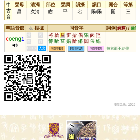
中
聲母
清濁
部位
聲調
韻攝
韻目
開合
等第
古
昌
次清
齒
平
宕
陽
/
陽
開
三
音
粵語音節
根據
同音字
詞例(
) /
&
解釋
備註
將
槍
昌
窗
搶
倡
猖
囪
羥
黃
周
c
oeng
1
箐
嗆
菖
娼
蹌
鏘
閶
倀
鯧
李
何
錆
蹡
牄
琩
嶈
淐
闛
摐
鶬
HKLS
人文
披衣而不結帶
同聲同韻
同韻同調
同聲同調
戧
鼚
謒
錩
瑲
斨
鎗
瀏覽次數: 2526