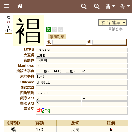
普
粵
衣
裮
145
8
繁
簡
港
單讀音字
(14)
繁簡對應
繁
簡
UTF-8
E8 A3 AE
大五碼
E3FB
倉頡碼
中日日
Matthews
0
漢語大字典
（一版）3098；（二版）3302
康熙字典
1046
Unicode
U+88EE
GB2312
四角號碼
3626.0
頻序 A/B
0
--
頻次 A/B
0
--
普通話
ch
ng
《廣韻》
頁碼
反切
註解
裮
173
尺良