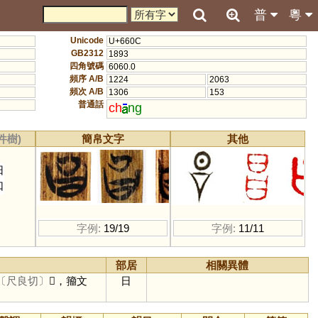
普
粵
Unicode
U+660C
GB2312
1893
四角號碼
6060.0
頻序 A/B
1224
2063
頻次 A/B
1306
153
普通話
ch
ng
件樹)
簡帛文字
其他
日
口
字例:
19/19
字例:
11/11
部居
相關異體
〔尺良切〕
𣅊，籀文
日