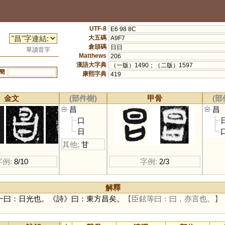
UTF-8
E6 98 8C
大五碼
A9F7
倉頡碼
日日
單讀音字
Matthews
206
漢語大字典
（一版）1490；（二版）1597
簡
康熙字典
419
金文
(部件樹)
甲骨
(部
昌
昌
口
日
其他:
甘
字例:
8/10
字例:
2/3
解釋
一曰：日光也。《詩》曰：東方昌矣。
【臣鉉等曰：曰，亦言也。】