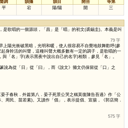
聲調
韻攝
韻目
開合
等第
平
宕
陽
/
陽
開
三
，是歌唱的一個源頭，「
昌
」是「
唱
」的初文(裘錫圭)。本義是叫
79 字
早上陽光衝破黑暗，光明和暖，使人很容易不自覺地鼓舞歡呼(參
家起身幹活的叫聲，這種叫聲大概多數有一定的調子，是歌唱的一
，與「
名
」字(表示黑夜中說出自己的名字)相類，參見「
名
」。
篆訛為從「
日
」從「
曰
」，而《說文》籀文仍保留從「
口
」之
《晏子春秋．外篇第八．晏子死景公哭之稱莫復陳告吾過》作「公
、周民、苗若素)。又讀作「
倡
」，表示提倡、宣揚，《郭店簡．
575 字