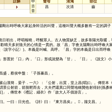
註解
中
聲母
清濁
部位
古
昌
次清
齒
音
陽剛出時呼喚大家起身幹活的叫聲，這種叫聲大概多數有一定的調子
曉日初出，呼唱報曉，呼醒眾人。古人物質缺乏，故多靠陽光取暖，
喜歡晴天多於陰天的心情是一貫的。故「
昌
」字會太陽剛出時呼喚大
圭〈說字小記〉)。本義是叫喊、高呼。「
昌
」字的本義是日出而呼喚
」形置於「
口
」內，「
口
」形或訛變為「
甘
」、「
日
」，《說文》小
盛，蔡侯申盤：「子孫蕃昌」。
雀山漢簡．晏子．一六》：「公射，出質，堂上昌(唱)□」。傳世本
謂景公射箭，箭脫靶而去，大夫們還異口同聲地稱贊他射得好(孫彥林
流[言]」，傳世本《禮記．緇衣》作「故大人不倡游言」。
。一曰：日光也。《詩》曰：『東方昌矣』。𣅊，籒文昌。」