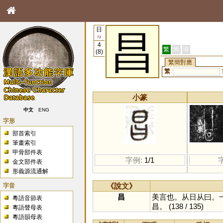
日
昌
72
4
繁
簡
港
(8)
繁簡對應
繁
小篆
中文
ENG
字形
部首索引
筆畫索引
甲骨部件表
字例:
1/1
金文部件表
形義源流通解
字音
《說文》
昌
美言也。从日从曰。
粵語音節表
昌。
(138 / 135)
粵語聲母表
粵語韻母表