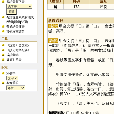
《廣韻》
頁碼
反切
粵語分類字表:
昌
173
尺良
粵語注音系統對照表
形義通解
[
聲母
|
韻母
|
聲調
]
略說:
甲金文從「
日
」從「
口
」，會太
普通話音節表
喊、高呼。
其他方言讀音
工具
詳解:
甲金文從「
日
」從「
口
」，表示
王獻唐〈周昌鉨考〉)。這與常人一般
《說文》全文索引
個源頭，「
昌
」是「
唱
」的初文(裘錫
《讀史方輿紀要》
成語彙輯
春秋戰國文字多有變體，或把「
日
繁簡對照表
形。
設定
冷僻字:
甲骨文用作祭名。金文表示繁盛、昌
粵音系統:
竹簡讀作「
唱
」，表示稱贊，《銀
射，出質，堂上唱善，若出一口。」意
緇衣》簡30：「古(故)大人不昌(倡)
《說文》：「昌，美言也。从日从曰
相關漢字:
日
,
口
,
唱
,
名
,
甘
,
曰
,
倡