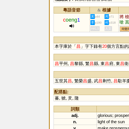
粵語音節
根據
&
將
黃
周
p44
p71
c
oeng
1
嗆
李
何
p190
p318
蹡
HKLS
人文
同聲
戧
本字庫於「
昌
」字下錄有
20
個方言點的
昌
平州,
昌
黎縣, 繁
昌
縣, 東
昌
府, 東
昌
衛
五世其
昌
, 繁榮
昌
盛, 武
昌
剩竹,
昌
歜羊棗
配搭點:
蕃
,
猇
,
羑
,
隆
詞類
adj.
glorious
;
prospe
n.
light
of
the
sun
v.
make
prosperou