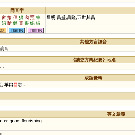
同音字
槍
窗
搶
倡
猖
囪
羥
箐
昌明,昌盛,昌隆,五世其昌
菖
娼
蹌
鏘
閶
倀
鯧
錆
瑲
裮
琩
嶈
淐
闛
摐
鶬
同韻
同韻同調
同聲同調
鼚
謒
錩
牄
斨
鎗
其他方言讀音
讀音
《讀史方輿紀要》地名
…
成語彙輯
, 羊棗
昌
歜…
英文意義
rous
;
good
;
flourishing
s