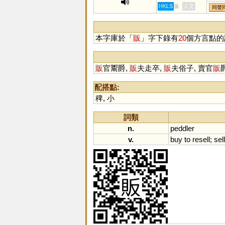
HKLS
人文
張
同聲
本字庫於「
販
」字下錄有
20
個方言點的
販
官鬻爵,
販
夫走卒,
販
夫俗子, 賣官
販
配搭點:
稗
,
小
詞類
n.
peddler
v.
buy
to
resell
;
sell