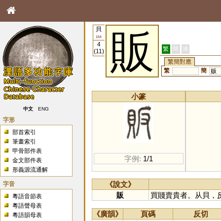
貝
販
154
4
繁
簡
港
(11)
繁簡對應
繁
簡
贩
小篆
中文
ENG
字形
部首索引
筆畫索引
甲骨部件表
字例:
1/1
金文部件表
形義源流通解
字音
《說文》
販
買賤賣貴者。从貝，
粵語音節表
粵語聲母表
《廣韻》
頁碼
反切
粵語韻母表