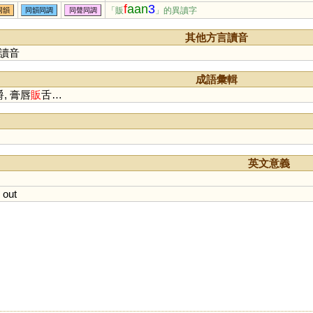
f
aan
3
「販
」的異讀字
同韻
同韻同調
同聲同調
其他方言讀音
讀音
成語彙輯
爵, 膏唇
販
舌…
英文意義
out