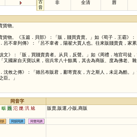
古
非
全清
唇
音
賣貨物。
賣貨物。《玉篇．貝部》：「販，賤買貴賣。」如《荀子．王霸》：
．呂不韋列傳》：「呂不韋者，陽翟大賈人也。往來販賤賣貴，家累
說文》：「販，買賤賣貴者。从貝，反聲。」如《周禮．地官司徒．
「又國家自天寶以來，宿兵常八十餘萬，其去為商販、度為佛老、雜
．沈攸之傳》：「雖呂布販君，酈寄賣友，方之斯人，未足為酷。」
之臣。」
同音字
泛
畈
娩
氾
嬔
汎
奿
販賣,販運,小販,商販
同韻
同韻同調
同聲同調
軬