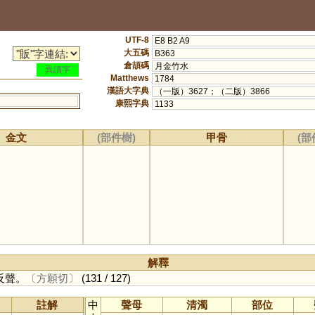
UTF-8
E8 B2 A9
大五碼
B363
倉頡碼
月金竹水
異讀字
Matthews
1784
漢語大字典
（一版）3627；（二版）3866
康熙字典
1133
金文
(部件樹)
甲骨
(部
解釋
反聲。
〔方願切〕
(131 / 127)
註解
中
聲母
清濁
部位