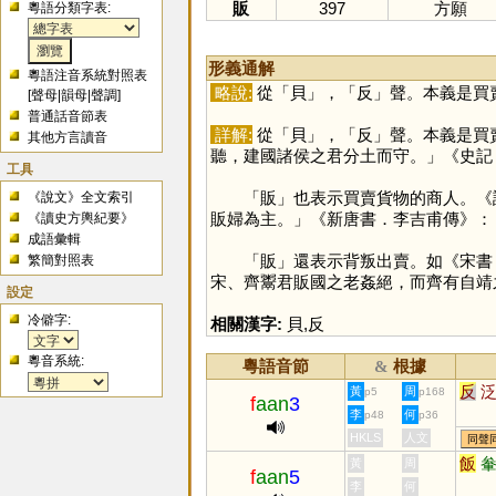
販
397
方願
粵語分類字表:
形義通解
粵語注音系統對照表
略說:
從「
貝
」，「
反
」聲。本義是買
[
聲母
|
韻母
|
聲調
]
普通話音節表
詳解:
從「
貝
」，「
反
」聲。本義是買
其他方言讀音
聽，建國諸侯之君分土而守。」《史記
工具
「
販
」也表示買賣貨物的商人。《
《說文》全文索引
販婦為主。」《新唐書．李吉甫傳》：
《讀史方輿紀要》
成語彙輯
「
販
」還表示背叛出賣。如《宋書
繁簡對照表
宋、齊鬻君販國之老姦絕，而齊有自靖
設定
冷僻字:
相關漢字:
貝
,
反
粵音系統:
粵語音節
根據
&
反
黃
周
p5
p168
f
aan
3
李
何
p48
p36
HKLS
人文
同聲
飯
黃
周
f
aan
5
李
何