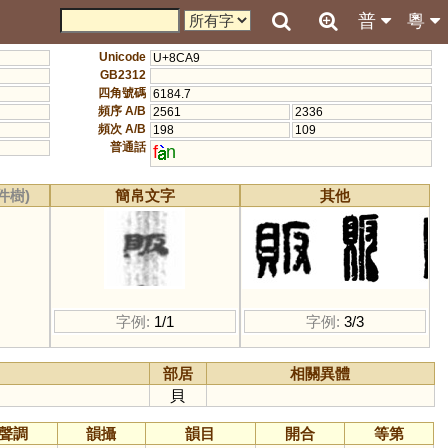
普
粵
Unicode
U+8CA9
GB2312
四角號碼
6184.7
頻序 A/B
2561
2336
頻次 A/B
198
109
普通話
f
n
件樹)
簡帛文字
其他
字例:
1/1
字例:
3/3
部居
相關異體
貝
聲調
韻攝
韻目
開合
等第