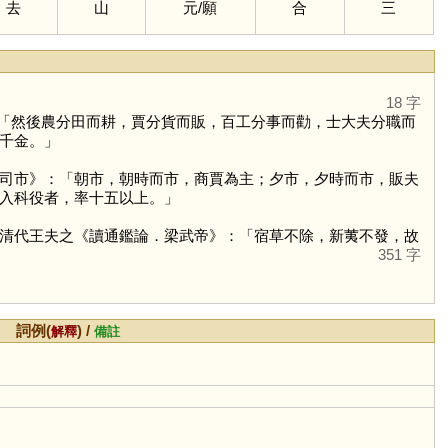
去
山
元
/
願
合
三
18 字
「然後農分田而耕，賈分貨而販，百工分事而勸，士大夫分職而
千金。」
司市》：「朝市，朝時而市，商賈為主；夕市，夕時而市，販夫
入科役者，率十五以上。」
清代王夫之《讀通鑑論．梁武帝》：「宿草不除，新荑不發，故
351 字
詞例(
) /
解釋
備註