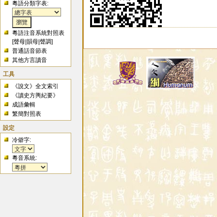
粵語分類字表:
粵語注音系統對照表
[
聲母
|
韻母
|
聲調
]
普通話音節表
其他方言讀音
工具
《說文》全文索引
《讀史方輿紀要》
成語彙輯
繁簡對照表
設定
冷僻字:
粵音系統: