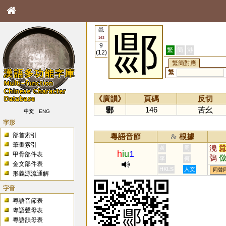
邑
郻
163
9
繁
簡
港
(12)
繁簡對應
繁
《廣韻》
頁碼
反切
郻
146
苦幺
中文
ENG
字形
部首索引
粵語音節
根據
&
筆畫索引
澆
黃
周
h
iu
1
甲骨部件表
鴞
李
何
金文部件表
墽
HKLS
人文
同聲
形義源流通解
獢
字音
粵語音節表
粵語聲母表
粵語韻母表