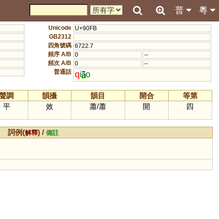
普
粵
Unicode
U+90FB
GB2312
四角號碼
6722.7
頻序 A/B
0
--
頻次 A/B
0
--
普通話
q
i
o
聲調
韻攝
韻目
開合
等第
平
效
蕭
/
蕭
開
四
詞例(
) /
解釋
備註