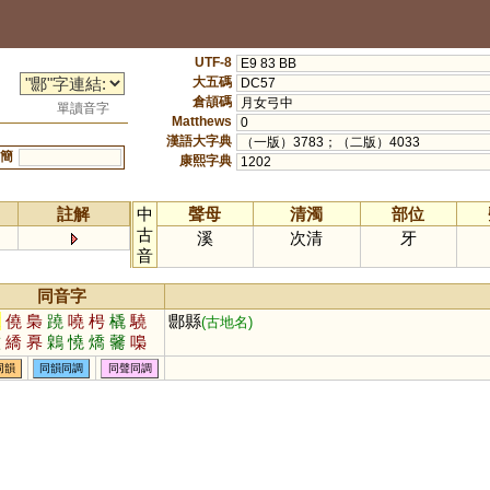
UTF-8
E9 83 BB
大五碼
DC57
倉頡碼
月女弓中
單讀音字
Matthews
0
漢語大字典
（一版）3783；（二版）4033
簡
康熙字典
1202
註解
中
聲母
清濁
部位
古
溪
次清
牙
音
同音字
囂
僥
梟
蹺
嘵
枵
橇
驍
郻縣
(古地名)
儌
繑
奡
鷍
憢
燆
毊
嘄
熇
徼
虈
蹻
趬
藃
呺
膮
同韻
同韻同調
同聲同調
獟
歊
鄡