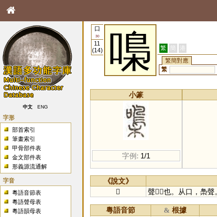
口
嘄
30
11
繁
簡
港
(14)
繁簡對應
繁
小篆
中文
ENG
字形
部首索引
筆畫索引
甲骨部件表
字例:
1/1
金文部件表
形義源流通解
字音
《說文》
𡂢
聲𡂢𡂢也。从口，䲷聲
粵語音節表
粵語聲母表
粵語音節
根據
&
粵語韻母表