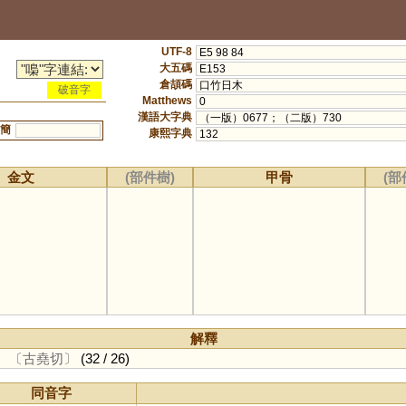
UTF-8
E5 98 84
大五碼
E153
倉頡碼
口竹日木
破音字
Matthews
0
漢語大字典
（一版）0677；（二版）730
簡
康熙字典
132
金文
(部件樹)
甲骨
(部
解釋
。
〔古堯切〕
(32 / 26)
同音字