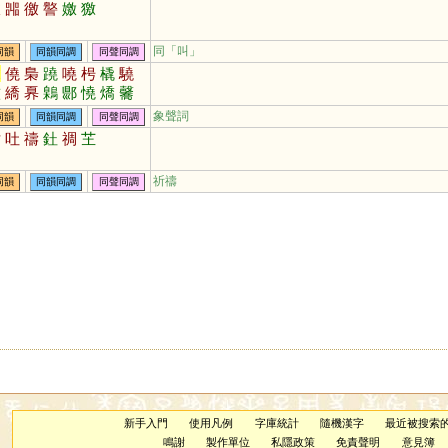
噭
嘂
徼
譥
嬓
獥
同「
叫
」
同韻
同韻同調
同聲同調
囂
僥
梟
蹺
嘵
枵
橇
驍
儌
繑
奡
鷍
郻
憢
燆
毊
熇
徼
虈
蹻
趬
藃
呺
膮
象聲詞
同韻
同韻同調
同聲同調
獟
歊
鄡
討
吐
禱
釷
禂
芏
祈禱
同韻
同韻同調
同聲同調
新手入門
使用凡例
字庫統計
隨機漢字
最近被搜索
鳴謝
製作單位
私隱政策
免責聲明
意見簿