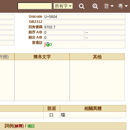
普
粵
Unicode
U+5604
GB2312
四角號碼
6702.7
頻序 A/B
0
--
頻次 A/B
0
--
普通話
j
i
o
件樹)
簡帛文字
其他
部居
相關異體
口
嘄
詞例(
) /
解釋
備註