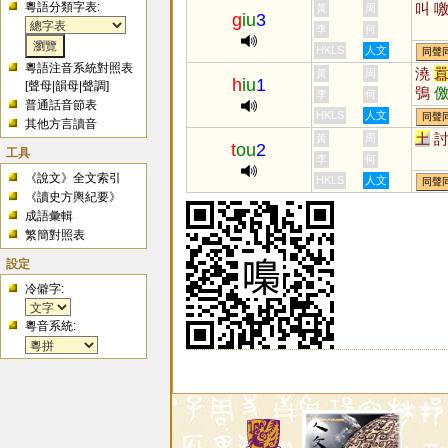
粵語分類字表:
叫
黃
周
g
iu
3
李
何
HKLS
人文
同聲
粵語注音系統對照表
澆
黃
周
h
iu
1
[
聲母
|
韻母
|
聲調
]
鴞
李
何
普通話音節表
墽
HKLS
人文
同聲
其他方言讀音
獢
土
黃
周
t
ou
2
工具
李
何
《說文》全文索引
HKLS
人文
同聲
《讀史方輿紀要》
成語彙輯
繁簡對照表
設定
冷僻字:
粵音系統: