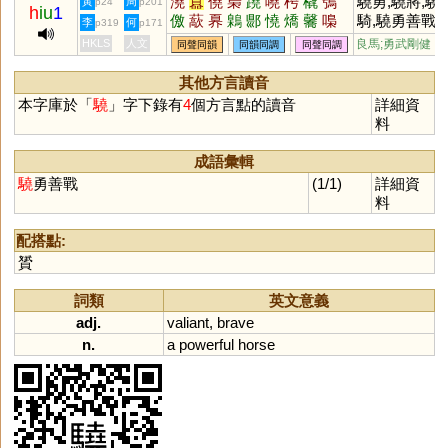
澆
囂
僥
梟
蹺
嘵
枵
橇
鴞
驍勇,驍將,驍
黃
周
p24
p201
h
iu
1
儌
藃
奡
鷍
郻
憢
燆
毊
嘄
騎,驍勇善戰
李
何
p319
p171
墽
熇
徼
虈
蹻
趬
繑
膮
獢
HKLS
人文
良馬;勇武剛健
同聲同韻
同韻同調
同聲同調
獟
呺
歊
鄡
其他方言讀音
本字庫於「
驍
」字下錄有
4
個方言點的讀音
詳細資
料
成語彙輯
驍
勇善戰
(1/1)
詳細資
料
配搭點:
贇
詞類
英文意義
adj.
valiant
,
brave
n.
a
powerful
horse