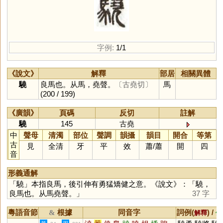
字例:
1/1
《說文》
解釋
部居
相關異體
驍
良馬也。从馬，堯聲。
〔古堯切〕
馬
(200 / 199)
《廣韻》
頁碼
反切
註解
驍
145
古堯
中
聲母
清濁
部位
聲調
韻攝
韻目
開合
等第
古
見
全清
牙
平
效
蕭
/
蕭
開
四
音
形義通解
「
驍
」本指良馬，後引伸有勇猛矯健之意。《說文》：「驍，
良馬也。从馬堯聲。」
37 字
粵語音節
根據
同音字
詞例(
) /
&
解釋
備