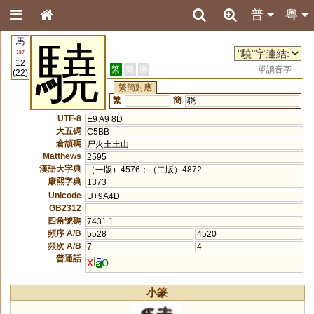
普
粵
馬
驍
187
12
繁
簡
港
單讀音字
(22)
繁簡對應
繁
簡
骁
UTF-8
E9 A9 8D
大五碼
C5BB
倉頡碼
尸火土土山
Matthews
2595
漢語大字典
（一版）4576；（二版）4872
康熙字典
1373
Unicode
U+9A4D
GB2312
四角號碼
7431.1
頻序 A/B
5528
4520
頻次 A/B
7
4
普通話
x
i
o
小篆