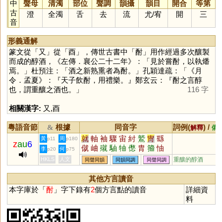
中
聲母
清濁
部位
聲調
韻攝
韻目
開合
等第
古
澄
全濁
舌
去
流
尤
/
宥
開
三
音
形義通解
篆文從「
又
」從「
酉
」，傳世古書中「
酎
」用作經過多次釀製
而成的醇酒，《左傳．襄公二十二年》：「見於嘗酎，以執燔
焉。」杜預注：「酒之新熟熏者為酎。」孔穎達疏：「《月
令．孟夏》：『天子飲酎，用禮樂。』鄭玄云：『酎之言醇
也，謂重釀之酒也。」
116 字
相關漢字:
又
,
酉
粵語音節
根據
同音字
詞例(
) /
&
解釋
備
就
軸
袖
驟
宙
紂
鷲
冑
繇
黃
周
p11
p180
z
au
6
僦
岫
殧
駎
牰
僽
胄
籀
怞
李
何
p20
p75
鯫
褎
鮦
HKLS
人文
重釀的醇酒
同聲同韻
同韻同調
同聲同調
其他方言讀音
本字庫於「
酎
」字下錄有
2
個方言點的讀音
詳細資
料