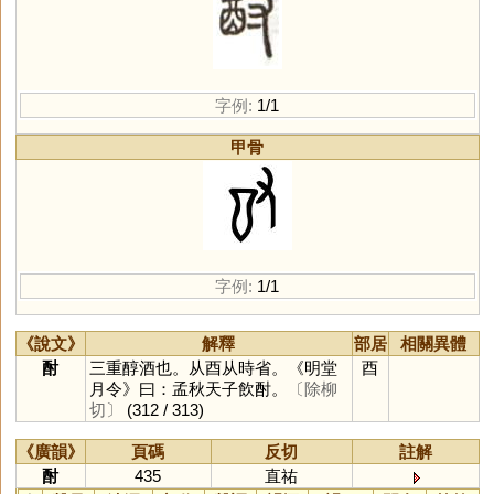
字例:
1/1
甲骨
字例:
1/1
《說文》
解釋
部居
相關異體
酎
三重醇酒也。从酉从時省。《明堂
酉
月令》曰：孟秋天子飲酎。
〔除柳
切〕
(312 / 313)
《廣韻》
頁碼
反切
註解
酎
435
直祐