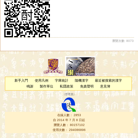
瀏覽次數: 8073
新手入門
使用凡例
字庫統計
隨機漢字
最近被搜索的漢字
鳴謝
製作單位
私隱政策
免責聲明
意見簿
（
管理員
）
在線人數： 2853
自 2014 年 7 月 8 日起
瀏覽人數： 80157102
使用次數： 294086896