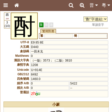
普
粵
酉
酎
164
3
繁
簡
港
單讀音字
(10)
繁簡對應
繁
簡
UTF-8
E9 85 8E
大五碼
D440
倉頡碼
一田木戈
Matthews
0
漢語大字典
（一版）3573；（二版）3810
康熙字典
1208
Unicode
U+914E
GB2312
8492
四角號碼
1460.0
頻序 A/B
0
5422
頻次 A/B
0
--
普通話
zh
u
小篆