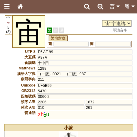
普
粵
宀
宙
40
5
繁
簡
港
單讀音字
(8)
繁簡對應
繁
簡
UTF-8
E5 AE 99
大五碼
A97A
倉頡碼
十中田
Matthews
1298
漢語大字典
（一版）0921；（二版）987
康熙字典
211
Unicode
U+5B99
GB2312
5470
四角號碼
3060.2
頻序 A/B
2206
1672
頻次 A/B
310
261
普通話
zh
u
小篆