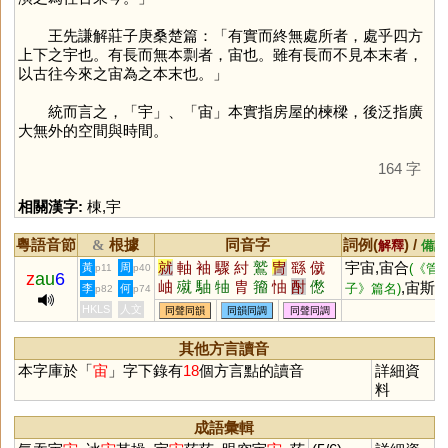
王先謙解莊子庚桑楚篇：「有實而終無處所者，處乎四方
上下之宇也。有長而無本剽者，宙也。雖有長而不見本末者，
以古往今來之宙為之本末也。」
統而言之，「
宇
」、「
宙
」本實指房屋的楝樑，後泛指廣
大無外的空間與時間。
164 字
相關漢字:
棟
,
宇
粵語音節
根據
同音字
詞例(
) /
&
解釋
備註
就
軸
袖
驟
紂
鷲
冑
繇
僦
宇宙,宙合
黃
周
(《管
p11
p40
z
au
6
岫
殧
駎
牰
胄
籀
怞
酎
僽
,宙斯
子》篇名)
李
何
p82
p74
褎
鯫
鮦
(希臘神話中的天
HKLS
人文
同聲同韻
同韻同調
同聲同調
神)
其他方言讀音
本字庫於「
宙
」字下錄有
18
個方言點的讀音
詳細資
料
成語彙輯