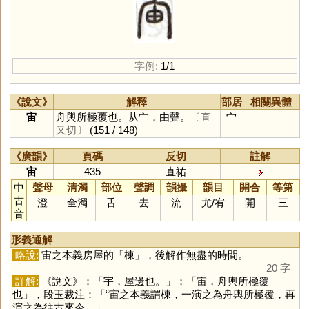
字例:
1/1
《說文》
解釋
部居
相關異體
宙
舟輿所極覆也。从宀，由聲。
〔直
宀
又切〕
(151 / 148)
《廣韻》
頁碼
反切
註解
宙
435
直祐
中
聲母
清濁
部位
聲調
韻攝
韻目
開合
等第
古
澄
全濁
舌
去
流
尤
/
宥
開
三
音
形義通解
略說:
宙之本義房屋的「
棟
」，後解作無盡的時間。
20 字
詳解:
《說文》：「宇，屋邊也。」；「宙，舟輿所極覆
也」，段玉裁注：「“宙之本義謂棟，一演之為舟輿所極覆，再
演之為往古來今。」