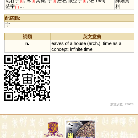
氣吞宇
宙
, 冰
宙
其操, 宇
宙
茫茫, 眼空宇
宙
, 茫
(5/6)
詳細資
茫宇
宙
…
料
配搭點:
宇
詞類
英文意義
n.
eaves
of
a
house
(
arch
.);
time
as
a
concept
;
infinite
time
瀏覽次數: 12623