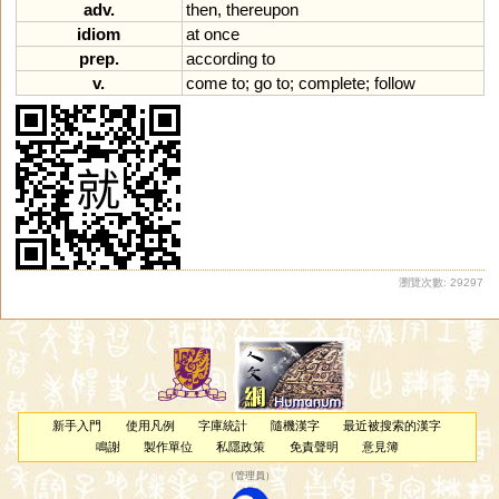
adv.
then
,
thereupon
idiom
at
once
prep.
according
to
v.
come
to
;
go
to
;
complete
;
follow
瀏覽次數: 29297
新手入門
使用凡例
字庫統計
隨機漢字
最近被搜索的漢字
鳴謝
製作單位
私隱政策
免責聲明
意見簿
（
管理員
）