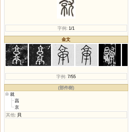
字例:
1/1
金文
字例:
7/55
(部件樹)
就
亯
京
其他:
貝