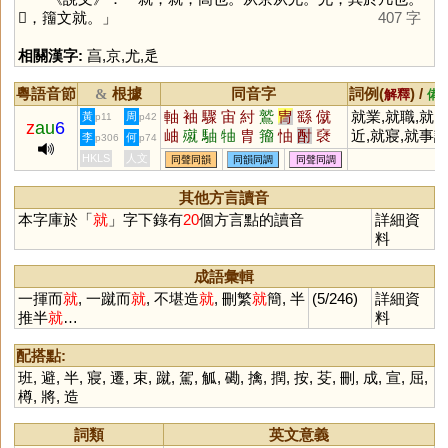
𡰜，籒文就。」
407 字
相關漢字:
亯
,
京
,
尤
,
辵
粵語音節
根據
同音字
詞例(
) /
&
解釋
備
軸
袖
驟
宙
紂
鷲
冑
繇
僦
就業,就職,就
黃
周
p11
p42
z
au
6
岫
殧
駎
牰
胄
籀
怞
酎
褎
近,就寢,就事
李
何
p306
p74
僽
鮦
鯫
事,就範,就地
HKLS
人文
同聲同韻
同韻同調
同聲同調
材,成就,就教,
避重就輕,半推
其他方言讀音
半就
本字庫於「
就
」字下錄有
20
個方言點的讀音
詳細資
料
成語彙輯
一揮而
就
, 一蹴而
就
, 不堪造
就
, 刪繁
就
簡, 半
(5/246)
詳細資
推半
就
…
料
配搭點:
班
,
避
,
半
,
寢
,
遷
,
束
,
蹴
,
駕
,
觚
,
磡
,
擒
,
撋
,
按
,
芟
,
刪
,
成
,
宣
,
屈
,
樽
,
將
,
造
詞類
英文意義