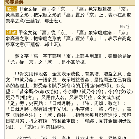
形義通解
略說:
甲金文從「
亯
」從「
京
」，「
亯
」象宗廟建築，「
京
」
象高臺之形，把宗廟之形的「
亯
」置於「
京
」上，表示在高處
祭享之意(王蘊智、郝士宏)。
65 字
詳解:
甲金文從「
亯
」從「
京
」，「
亯
」象宗廟建築，「
京
」
象高臺之形，把宗廟之形的「
亯
」置於「
京
」上，表示在高處
祭享之意(王蘊智、郝士宏)。
楚文字「
亯
」字下部與「
京
」上部共用筆劃，秦簡始見從
「
尤
」從「
京
」之「
就
」，是小篆所據。
甲骨文用作地名，金文表示成也，有累增、增益之意，金
文「申就乃命」一語多見，表示增益舊命，是指周王在已有舊
命的基礎上，對受命者賦予新命時的用語(參何樹環)。師克
盨：「昔余既令(命)女(汝)，今余唯申就乃令(命)，令(命)女(汝)
更乃且(祖)考」。又用作人名。又表示前往，金文或加從
「
辵
」旁，史叀鼎：「日就月將」，《詩．周頌．敬之》：
「日就月將，學有緝熙于光明。」毛亨傳：「將，行也。」高
亨《詩經今注》：「就，前往」，指每天每月都有進步，形容
日積月累，持之有恆。鄂君啟車節：「就郢，見其金節則毋政
(征)」，「就郢」即前往郢地。
《說文》：「就，就，高也。从京从尤。尤，異於凡也。