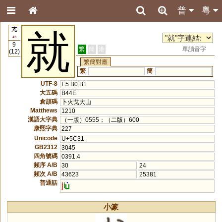
普
粵
𡯁
就
43
9
繁
簡
港
單讀音字
(12)
繁簡對應
繁
簡
UTF-8
E5 B0 B1
大五碼
B44E
倉頡碼
卜火戈大山
Matthews
1210
漢語大字典
（一版）0555；（二版）600
康熙字典
227
Unicode
U+5C31
GB2312
3045
四角號碼
0391.4
頻序 A/B
30
24
頻次 A/B
43623
25381
普通話
j
i
小篆