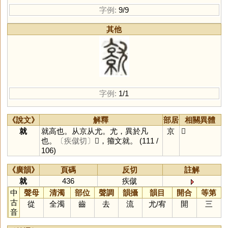
字例:
9/9
其他
字例:
1/1
《說文》
解釋
部居
相關異體
就
就高也。从京从尤。尤，異於凡
京
𡰜
也。
〔疾僦切〕
𡰜，籀文就。
(111 /
106)
《廣韻》
頁碼
反切
註解
就
436
疾僦
中
聲母
清濁
部位
聲調
韻攝
韻目
開合
等第
古
從
全濁
齒
去
流
尤
/
宥
開
三
音