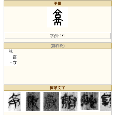
甲骨
字例:
1/1
(部件樹)
就
亯
京
簡帛文字